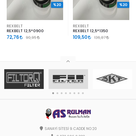
%20
%20
REXBELT
REXBELT
REXBELT 12,5*0900
REXBELT 12,5*1350
72,76
109,50
90,95
136,87
SANAYİ SİTESİ 9.CADDE NO:20