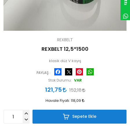
REXBELT
REXBELT 12,5*1500
klasik düz V kayış
Facebook
Pinterest
WhatsApp
PAYLAŞ :
VAR
Stok Durumu:
121,75
152,18
Havale Fiyatı:
118,09
Sepete Ekle