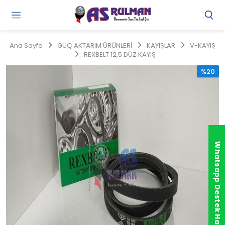
Gi
Y
/
Ana Sayfa
GÜÇ AKTARIM ÜRÜNLERİ
KAYIŞLAR
V-KAYIŞ
Ü
REXBELT 12,5 DÜZ KAYIŞ
O
%20
Whatsapp Destek Hattı