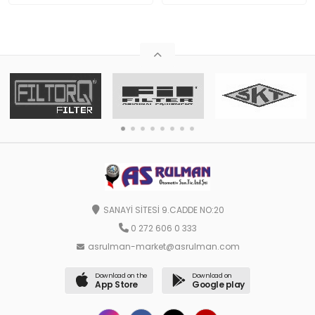
SANAYİ SİTESİ 9.CADDE NO:20
0 272 606 0 333
asrulman-market@asrulman.com
Download on the
Download on
App Store
Google play