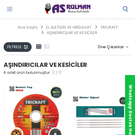
Gi
Y
/
Ana Sayfa
EL ALETLERİ VE HIRDAVAT
TRICRAFT
Ü
AŞINDIRICILAR VE KESİCİLER
O
FILTRELE
AŞINDIRICILAR VE KESİCİLER
6
adet ürün bulunmuştur.
(1 / 1)
Whatsapp Destek Hattı