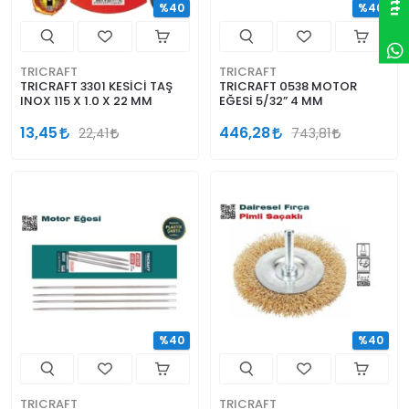
%40
%40
TRICRAFT
TRICRAFT
TRICRAFT 3301 KESİCİ TAŞ
TRICRAFT 0538 MOTOR
INOX 115 X 1.0 X 22 MM
EĞESİ 5/32” 4 MM
13,45
446,28
22,41
743,81
%40
%40
TRICRAFT
TRICRAFT