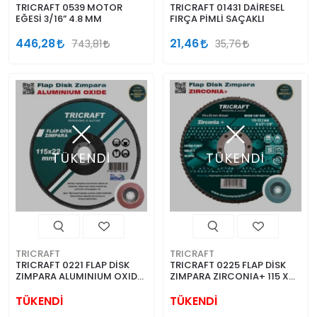
TRICRAFT 0539 MOTOR
TRICRAFT 01431 DAİRESEL
EĞESİ 3/16” 4.8 MM
FIRÇA PİMLİ SAÇAKLI
446,28
21,46
743,81
35,76
TÜKENDİ
TÜKENDİ
TRICRAFT
TRICRAFT
TRICRAFT 0221 FLAP DİSK
TRICRAFT 0225 FLAP DİSK
ZIMPARA ALUMINIUM OXIDE
ZIMPARA ZIRCONIA+ 115 X
115 X 22 MM X 60 KUM
22 X 60 MM
TÜKENDİ
TÜKENDİ