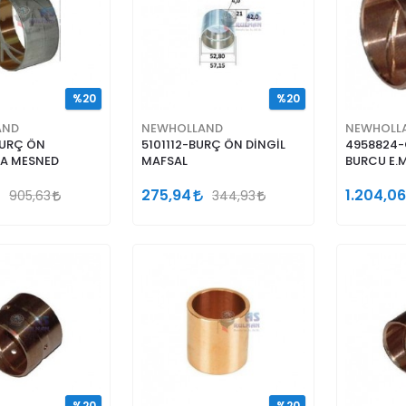
%20
%20
AND
NEWHOLLAND
NEWHOLL
BURÇ ÖN
5101112-BURÇ ÖN DİNGİL
4958824
KA MESNED
MAFSAL
BURCU E.
275,94
1.204,06
905,63
344,93