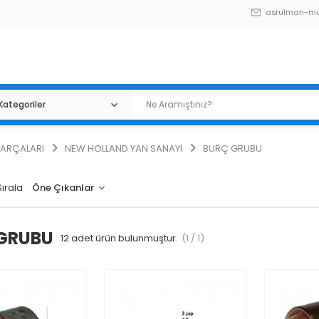
asrulman-m
PARÇALARI
NEW HOLLAND YAN SANAYİ
BURÇ GRUBU
Sırala
GRUBU
12
adet ürün bulunmuştur.
(1 / 1)