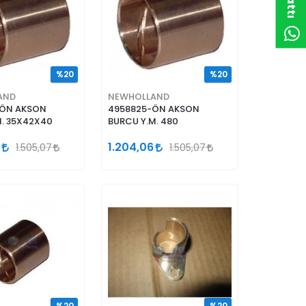
%20
%20
AND
NEWHOLLAND
-ÖN AKSON
4958825-ÖN AKSON
M. 35X42X40
BURCU Y.M. 480
1.204,06
1.505,07
1.505,07