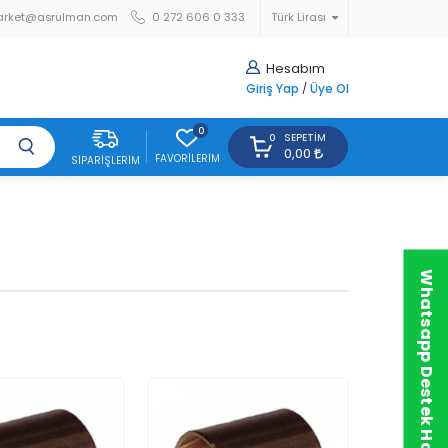
arket@asrulman.com
0 272 606 0 333
Türk Lirası
Hesabım
Giriş Yap
/
Üye Ol
0
SEPETIM
0
0,00
FAVORILERIM
SIPARIŞLERIM
Whatsapp Destek Hattı