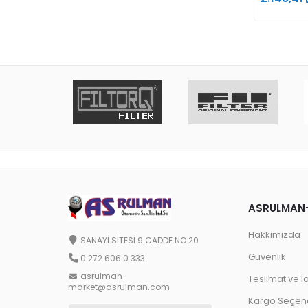
ASRULMAN
Hakkımızda
SANAYİ SİTESİ 9.CADDE NO:20
Güvenlik
0 272 606 0 333
asrulman-
Teslimat ve İ
market@asrulman.com
Kargo Seçene