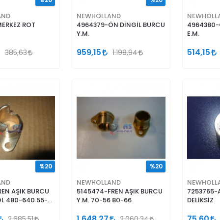
%20
%20
AND
NEWHOLLAND
NEWHOLL
MERKEZ ROT
4964379-ÖN DİNGİL BURCU
4964380-
Y.M.
E.M.
959,15
514,15
385,63
1.198,94
%20
%20
AND
NEWHOLLAND
NEWHOLL
REN AŞIK BURCU
5145474-FREN AŞIK BURCU
7253765-
 480-640 55-
Y.M. 70-56 80-66
DELİKSİZ
1.648,27
75,60
2.685,51
2.060,34