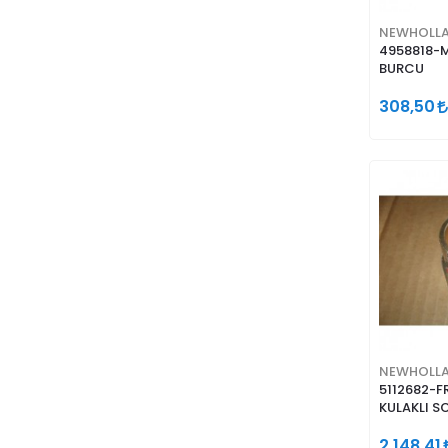
NEWHOLL
4958818-
BURCU
308,50
NEWHOLL
5112682-F
KULAKLI SOL
46
2.148,41