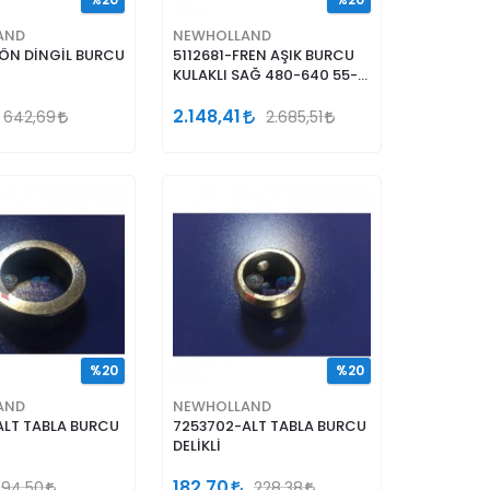
%20
%20
AND
NEWHOLLAND
ÖN DİNGİL BURCU
5112681-FREN AŞIK BURCU
KULAKLI SAĞ 480-640 55-
46
2.148,41
642,69
2.685,51
%20
%20
AND
NEWHOLLAND
ALT TABLA BURCU
7253702-ALT TABLA BURCU
DELİKLİ
182,70
94,50
228,38