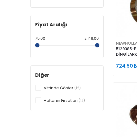
Fiyat Aralığı
75,00
2.149,00
NEWHOLL
5129385-
DİNGİLAR
724,50
Diğer
Vitrinde Göster
(12)
Haftanın Fırsatları
(12)