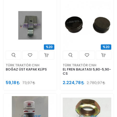
%20
%20
TÜRK TRAKTÖR CNH
TÜRK TRAKTÖR CNH
BOĞAZ ÜST KAPAK KLİPS
EL FREN BALATASI 5,80-5,90-
CS
59,18
2.224,78
73,97
2.780,97