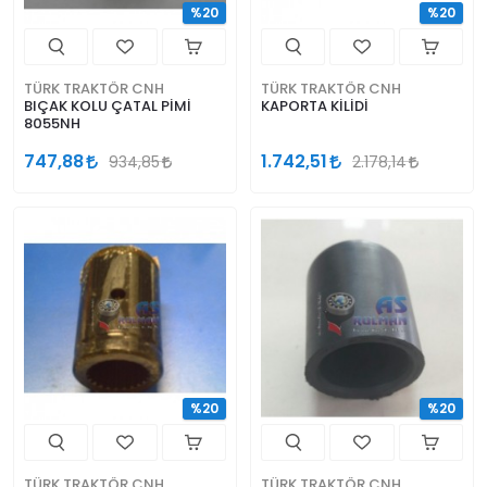
%20
%20
TÜRK TRAKTÖR CNH
TÜRK TRAKTÖR CNH
BIÇAK KOLU ÇATAL PİMİ
KAPORTA KİLİDİ
8055NH
747,88
1.742,51
934,85
2.178,14
%20
%20
TÜRK TRAKTÖR CNH
TÜRK TRAKTÖR CNH