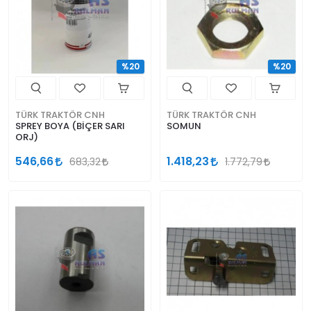
%20
%20
TÜRK TRAKTÖR CNH
TÜRK TRAKTÖR CNH
SPREY BOYA (BİÇER SARI
SOMUN
ORJ)
546,66
1.418,23
683,32
1.772,79