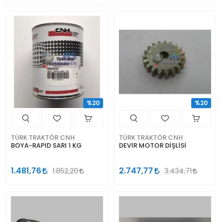
%20
%20
TÜRK TRAKTÖR CNH
TÜRK TRAKTÖR CNH
BOYA-RAPID SARI 1 KG
DEVİR MOTOR DİŞLİSİ
1.481,76
2.747,77
1.852,20
3.434,71