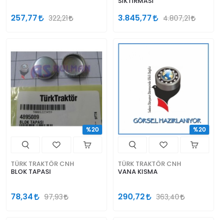
SIKTIRMASI
257,77
3.845,77
322,21
4.807,21
%20
%20
TÜRK TRAKTÖR CNH
TÜRK TRAKTÖR CNH
BLOK TAPASI
VANA KISMA
78,34
290,72
97,93
363,40