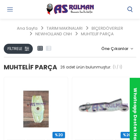
Gi
Y
/
Ana Sayfa
TARIM MAKİNALARI
BİÇERDÖVERLER
Ü
NEWHOLLAND CNH
MUHTELİF PARÇA
O
FILTRELE
MUHTELİF PARÇA
26
adet ürün bulunmuştur.
(1 / 1)
Whatsapp Destek Hattı
%20
%20