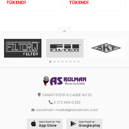
TÜKENDİ
TÜKENDİ
SANAYİ SİTESİ 9.CADDE NO:20
0 272 606 0 333
asrulman-market@asrulman.com
Download on the
Download on
App Store
Google play