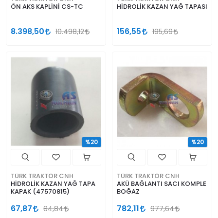
ÖN AKS KAPLİNİ CS-TC
HİDROLİK KAZAN YAĞ TAPASI
8.398,50
156,55
10.498,12
195,69
%20
%20
TÜRK TRAKTÖR CNH
TÜRK TRAKTÖR CNH
HİDROLİK KAZAN YAĞ TAPA
AKÜ BAĞLANTI SACI KOMPLE
KAPAK (47570815)
BOĞAZ
67,87
782,11
84,84
977,64