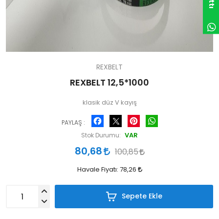
REXBELT
REXBELT 12,5*1000
klasik düz V kayış
Facebook
Pinterest
WhatsApp
PAYLAŞ :
VAR
Stok Durumu:
80,68
100,85
Havale Fiyatı:
78,26
Sepete Ekle