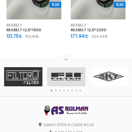
%20
%20
REXBELT
REXBELT
REXBELT 12,5*1500
REXBELT 12,5*2200
121,75
177,94
152,18
222,42
SANAYİ SİTESİ 9.CADDE NO:20