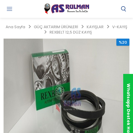
Gi
Y
/
Ana Sayfa
GÜÇ AKTARIM ÜRÜNLERİ
KAYIŞLAR
V-KAYIŞ
Ü
REXBELT 12,5 DÜZ KAYIŞ
O
%20
Whatsapp Destek Hattı