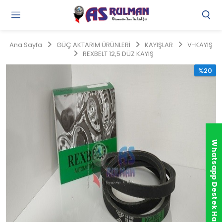
Gi
Y
/
Ana Sayfa
GÜÇ AKTARIM ÜRÜNLERİ
KAYIŞLAR
V-KAYIŞ
Ü
REXBELT 12,5 DÜZ KAYIŞ
O
%20
Whatsapp Destek Hattı