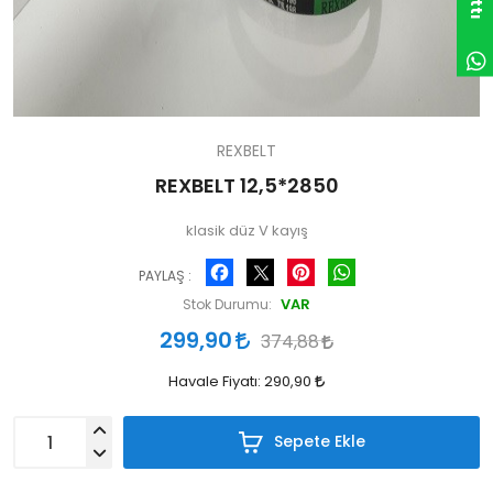
REXBELT
REXBELT 12,5*2850
klasik düz V kayış
Facebook
Pinterest
WhatsApp
PAYLAŞ :
VAR
Stok Durumu:
299,90
374,88
Havale Fiyatı:
290,90
Sepete Ekle