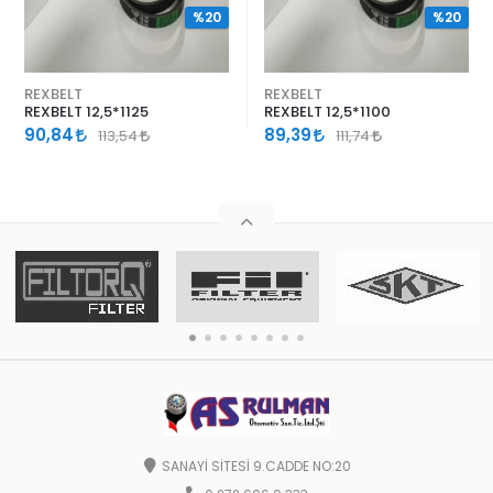
%20
%20
REXBELT
REXBELT
REXBELT 12,5*1125
REXBELT 12,5*1100
90,84
89,39
113,54
111,74
SANAYİ SİTESİ 9.CADDE NO:20