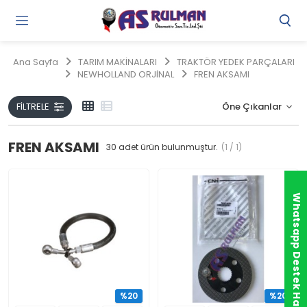
Gi
Y
/
Ana Sayfa
TARIM MAKİNALARI
TRAKTÖR YEDEK PARÇALARI
Ü
NEWHOLLAND ORJİNAL
FREN AKSAMI
O
FILTRELE
FREN AKSAMI
30
adet ürün bulunmuştur.
(1 / 1)
Whatsapp Destek Hattı
%20
%20