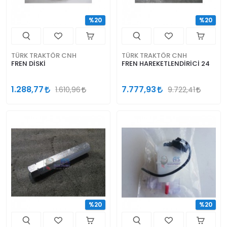
%20
%20
TÜRK TRAKTÖR CNH
TÜRK TRAKTÖR CNH
FREN DİSKİ
FREN HAREKETLENDİRİCİ 24
1.288,77
7.777,93
1.610,96
9.722,41
%20
%20