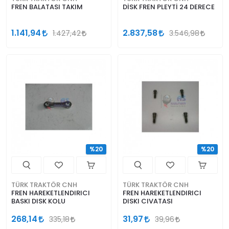
FREN BALATASI TAKIM
DİSK FREN PLEYTİ 24 DERECE
1.141,94
2.837,58
1.427,42
3.546,98
%20
%20
TÜRK TRAKTÖR CNH
TÜRK TRAKTÖR CNH
FREN HAREKETLENDIRICI
FREN HAREKETLENDIRICI
BASKI DISK KOLU
DISKI CIVATASI
268,14
31,97
335,18
39,96