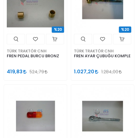
%20
%20
TÜRK TRAKTÖR CNH
TÜRK TRAKTÖR CNH
FREN PEDAL BURCU BRONZ
FREN AYAR ÇUBUĞU KOMPLE
419,83
1.027,20
524,79
1.284,00