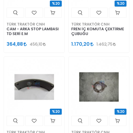
%20
%20
TÜRK TRAKTÖR CNH
TÜRK TRAKTÖR CNH
CAM - ARKA STOP LAMBASI
FREN İÇ KOMUTA ÇEKTİRME
TD SERİ E.M
ÇUBUĞU
364,88
1.170,20
456,10
1.462,75
%20
%20
TÜRK TRAKTÖR CNH
TÜRK TRAKTÖR CNH