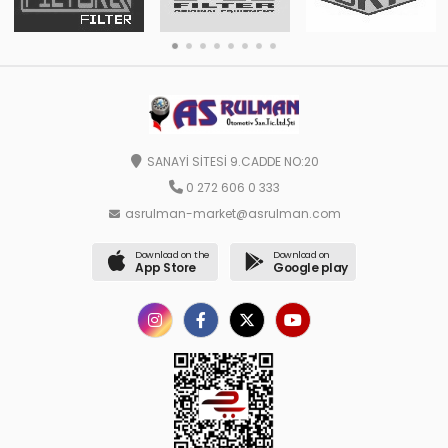
SANAYİ SİTESİ 9.CADDE NO:20
0 272 606 0 333
asrulman-market@asrulman.com
Download on the
Download on
App Store
Google play