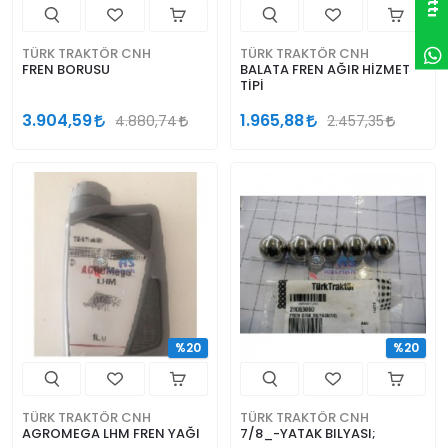
TÜRK TRAKTÖR CNH
TÜRK TRAKTÖR CNH
FREN BORUSU
BALATA FREN AĞIR HİZMET
TİPİ
3.904,59
1.965,88
4.880,74
2.457,35
%20
%20
TÜRK TRAKTÖR CNH
TÜRK TRAKTÖR CNH
AGROMEGA LHM FREN YAĞI
7/8_-YATAK BILYASI;