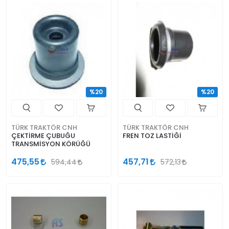
%20
%20
TÜRK TRAKTÖR CNH
TÜRK TRAKTÖR CNH
ÇEKTİRME ÇUBUĞU
FREN TOZ LASTİĞİ
TRANSMİSYON KÖRÜĞÜ
475,55
457,71
594,44
572,13