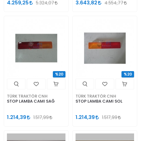
4.259,25
3.643,82
5.324,07
4.554,77
%20
%20
TÜRK TRAKTÖR CNH
TÜRK TRAKTÖR CNH
STOP LAMBA CAMI SAĞ
STOP LAMBA CAMI SOL
1.214,39
1.214,39
1.517,99
1.517,99