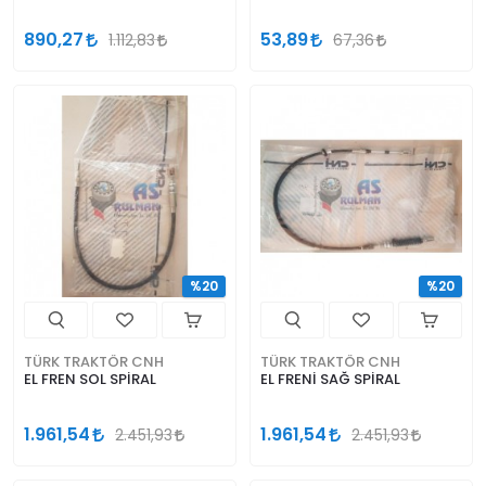
890,27
53,89
1.112,83
67,36
%20
%20
TÜRK TRAKTÖR CNH
TÜRK TRAKTÖR CNH
EL FREN SOL SPİRAL
EL FRENİ SAĞ SPİRAL
1.961,54
1.961,54
2.451,93
2.451,93