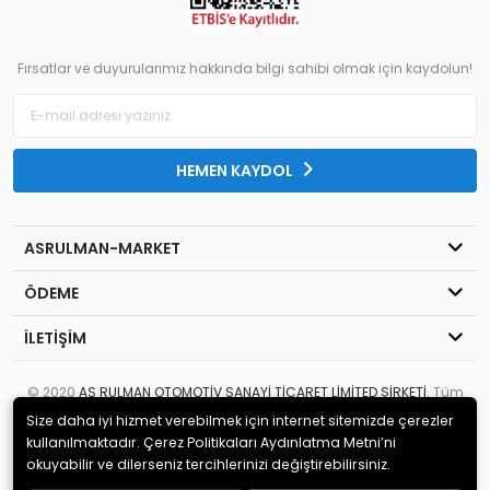
Fırsatlar ve duyurularımız hakkında bilgi sahibi olmak için kaydolun!
HEMEN KAYDOL
ASRULMAN-MARKET
ÖDEME
İLETİŞİM
© 2020
AS RULMAN OTOMOTİV SANAYİ TİCARET LİMİTED ŞİRKETİ
. Tüm
hakları saklıdır.
Size daha iyi hizmet verebilmek için internet sitemizde çerezler
kullanılmaktadır. Çerez Politikaları Aydınlatma Metni’ni
okuyabilir ve dilerseniz tercihlerinizi değiştirebilirsiniz.