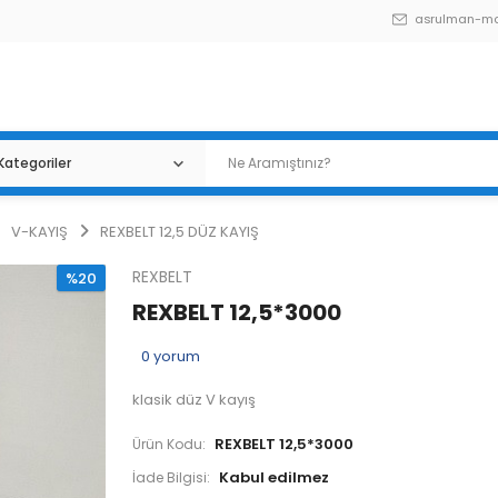
asrulman-m
V-KAYIŞ
REXBELT 12,5 DÜZ KAYIŞ
REXBELT
%20
REXBELT 12,5*3000
0
yorum
klasik düz V kayış
REXBELT 12,5*3000
Ürün Kodu:
İade Bilgisi: