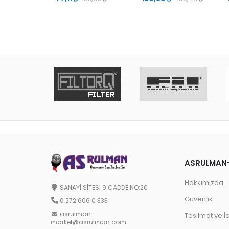
ASRULMAN
Hakkımızda
SANAYİ SİTESİ 9.CADDE NO:20
Güvenlik
0 272 606 0 333
asrulman-
Teslimat ve İ
market@asrulman.com