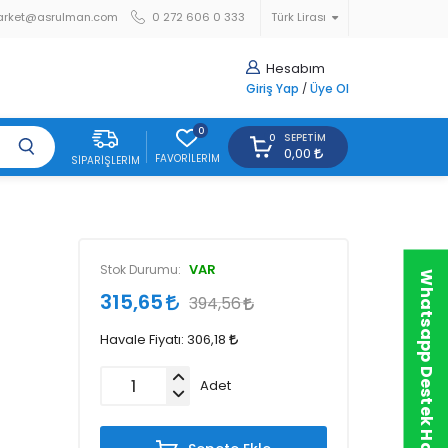
arket@asrulman.com
0 272 606 0 333
Türk Lirası
Hesabım
Giriş Yap
/
Üye Ol
0
SEPETIM
0
0,00
FAVORILERIM
SIPARIŞLERIM
VAR
Stok Durumu:
Whatsapp Destek Hattı
315,65
394,56
Havale Fiyatı:
306,18
Adet