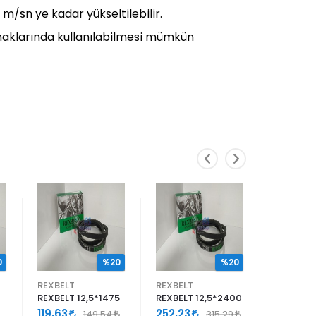
0 m/sn ye kadar yükseltilebilir.
asnaklarında kullanılabilmesi mümkün
0
%20
%20
REXBELT
REXBELT
REXBELT
REXBELT 12,5*1475
REXBELT 12,5*2400
REXBELT 
119,63
252,23
263,04
149,54
315,29