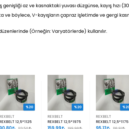
ış genişliği az ve kasnaktaki yuvası düzgünse, kayış hızı (3
makta ve böylece, V-kayışların çapraz işletimde ve gergi k
üzenlerinde (Örneğin: Varyatörlerde) kullanılır.
%20
%20
%2
REXBELT
REXBELT
REXBELT
REXBELT 12,5*1125
REXBELT 12,5*1975
REXBELT 12,5*1175
90,80
159,99
95,13
113,50
199,98
118,91