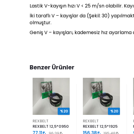
Lastik V-kayışın hızı V < 25 m/sn olabilir. Kay
İki taraflı V – kayışlar da (Şekil: 30) yapıl
olmuştur.
Geniş V – kayışları, kademesiz hız ayarlama d
Benzer Ürünler
%20
%20
%20
REXBELT
REXBELT
12,5*1450
REXBELT 12,5*0950
REXBELT 12,5*1925
77,11
156,38
146,83
96,39
195,48