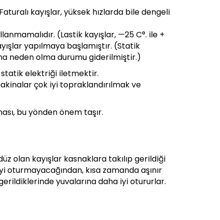
aturalı kayışlar, yüksek hızlarda bile dengeli
lanmamalıdır. (Lastik kayışlar, —25 C°. ile +
 kayışlar yapılmaya başlamıştır. (Statik
gına neden olma durumu giderilmiştir.)
statik elektriği iletmektir.
akinalar çok iyi topraklandırılmak ve
ması, bu yönden önem taşır.
düz olan kayışlar kasnaklara takılıp gerildiği
na iyi oturmayacağından, kısa zamanda aşınır
gerildiklerinde yuvalarına daha iyi otururlar.