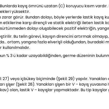
. Bunlarda kayış ömrünü uzatan (C) koruyucu kısım vardır. F
kleri yüksektir.
zarar görür. Bundan dolayı, böyle yerlerde lastik kayış kul
ın etkilerine karşı dirençli ve statik elektriği ileten lastik
la, sürtünmeden dolayı oluşabilecek pozitif elektriğin, yan
tirilir. Bu telin görevi, kayışın direncini artırmak olmayıp, 
da… ortam, yangına fazla elverişli olduğundan, buradaki m
r kullanılmalıdır.
unun % 3 ü kadar uzayabildiğinden, germe düzeninin bulun
l: 27) veya içbükey biçiminde (Şekil: 29) yapılır. Yanakları 
arı şişer (Şekil: 28). Yanakları şişen bir V – kayış yuvası
kav) olan, lastik V – kayışlar yapmaktadır. Bu tip kayışlar 