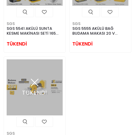
SGS
SGS
SGS 5541 AKÜLÜ SUNTA
SGS 5555 AKÜLÜ BAĞ
KESME MAKİNASI SETİ 165
BUDAMA MAKASI 20 V
MM 1*4 AMP KÖMÜRSÜZ
KÖMÜRSÜZ
MOTOR
TÜKENDİ
TÜKENDİ
TÜKENDİ
SGS