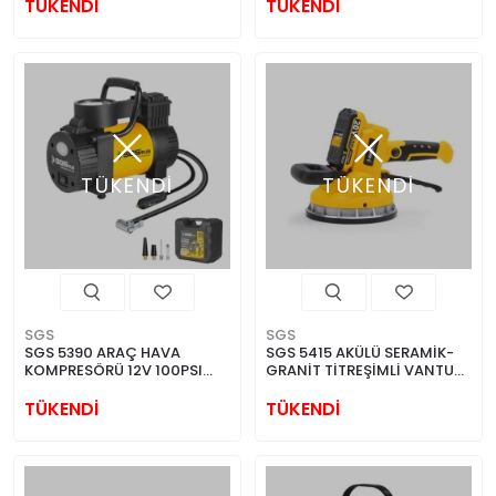
TÜKENDİ
TÜKENDİ
TÜKENDİ
TÜKENDİ
SGS
SGS
SGS 5390 ARAÇ HAVA
SGS 5415 AKÜLÜ SERAMİK-
KOMPRESÖRÜ 12V 100PSI
GRANİT TİTREŞİMLİ VANTUZ
BASINÇ GÖSTERGELİ
20V 1*2.0 Ah
TÜKENDİ
TÜKENDİ