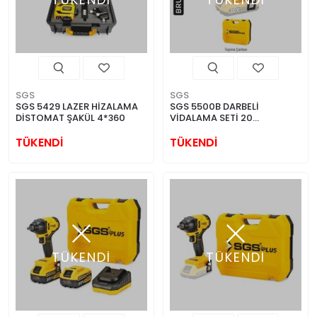
TÜKENDİ
TÜKENDİ
SGS
SGS
SGS 5429 LAZER HİZALAMA
SGS 5500B DARBELİ
DİSTOMAT ŞAKÜL 4*360
VİDALAMA SETİ 20
VOLT(2.0Ah) (KÖMÜRSÜZ
MOTOR)
TÜKENDİ
TÜKENDİ
TÜKENDİ
TÜKENDİ