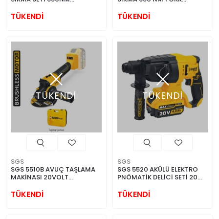
1/2*1*4AH(KÖMÜRSÜZ
KÖMÜRSÜZ MOTOR
MOTOR)
BATARYASIZ
TÜKENDİ
TÜKENDİ
TÜKENDİ
TÜKENDİ
SGS
SGS
SGS 5510B AVUÇ TAŞLAMA
SGS 5520 AKÜLÜ ELEKTRO
MAKİNASI 20VOLT
PNÖMATİK DELİCİ SETİ 20
(KÖMÜRSÜZ MOTOR)
VOLT (4.0Ah) (KÖMÜRSÜZ
MOTOR)
TÜKENDİ
TÜKENDİ