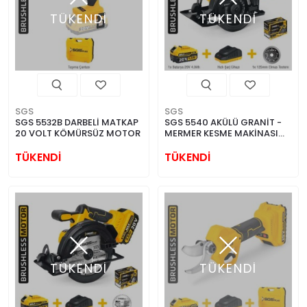
TÜKENDİ
TÜKENDİ
SGS
SGS
SGS 5532B DARBELİ MATKAP
SGS 5540 AKÜLÜ GRANİT -
20 VOLT KÖMÜRSÜZ MOTOR
MERMER KESME MAKİNASI
SETİ 125 MM 1,4 AH
KÖMÜRSÜZ
TÜKENDİ
TÜKENDİ
TÜKENDİ
TÜKENDİ