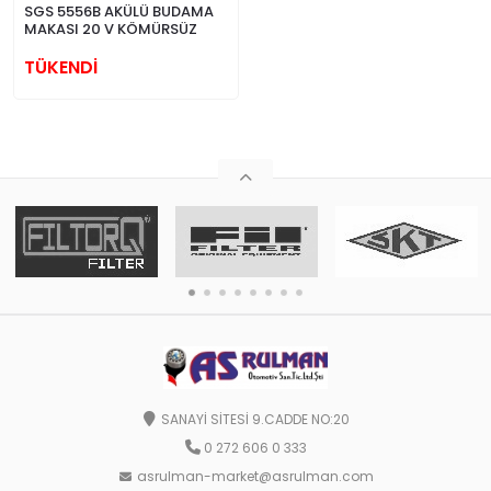
SGS 5556B AKÜLÜ BUDAMA
MAKASI 20 V KÖMÜRSÜZ
TÜKENDİ
SANAYİ SİTESİ 9.CADDE NO:20
0 272 606 0 333
asrulman-market@asrulman.com