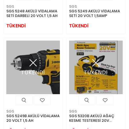
SGS
SGS
SGS 5248 AKÜLÜ VİDALAMA
SGS 5249 AKÜLÜ VİDALAMA
SETİ DARBELİ 20 VOLT 1,5 AH
SETİ 20 VOLT 1,5AMP
TÜKENDİ
TÜKENDİ
TÜKENDİ
TÜKENDİ
SGS
SGS
SGS 5249B AKÜLÜ VİDALAMA
SGS 5320B AKÜLÜ AĞAÇ
20 VOLT 1,5 AH
KESME TESTERESİ 20V
(KÖMÜRSÜZ MOTOR)