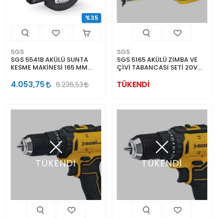
%35
SGS
SGS
SGS 5541B AKÜLÜ SUNTA
SGS 5165 AKÜLÜ ZIMBA VE
KESME MAKİNESİ 165 MM
ÇİVİ TABANCASI SETİ 20V
(KÖMÜRSÜZ MOTOR)
1*4.0 Ah
4.053,75
TÜKENDİ
6.236,53
TÜKENDİ
TÜKENDİ