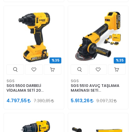
%35
%35
SGS
SGS
SGS 5500 DARBELİ
SGS 5510 AVUÇ TAŞLAMA
VİDALAMA SETİ 20
MAKİNASI SETİ
VOLT(2.0Ah) (KÖMÜRSÜZ
20VOLT(4.0Ah) (KÖMÜRSÜZ
MOTOR)
MOTOR)
4.797,55
5.913,26
7.380,85
9.097,32