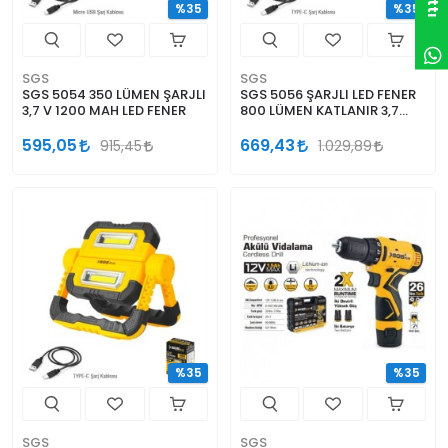
%35
%35
SGS
SGS
SGS 5054 350 LÜMEN ŞARJLI
SGS 5056 ŞARJLI LED FENER
3,7 V 1200 MAH LED FENER
800 LÜMEN KATLANIR 3,7
VOLT 2000 MAH
595,05
669,43
915,45
1.029,89
%35
%35
SGS
SGS