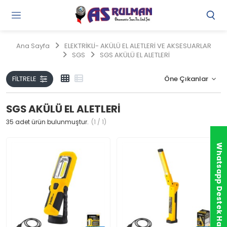
Gi
Y
/
Ana Sayfa
ELEKTRİKLİ- AKÜLÜ EL ALETLERİ VE AKSESUARLAR
Ü
SGS
SGS AKÜLÜ EL ALETLERİ
O
FILTRELE
SGS AKÜLÜ EL ALETLERİ
35
adet ürün bulunmuştur.
(1 / 1)
Whatsapp Destek Hattı