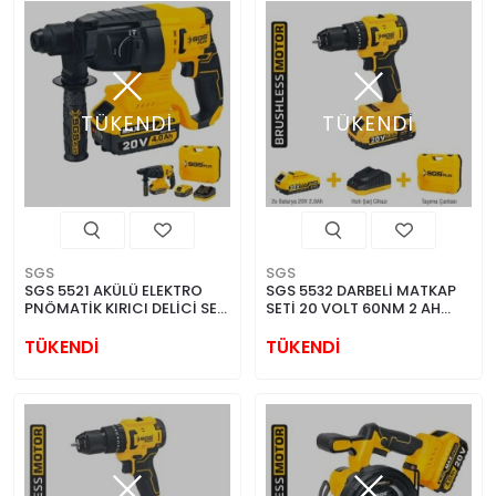
TÜKENDİ
TÜKENDİ
SGS
SGS
SGS 5521 AKÜLÜ ELEKTRO
SGS 5532 DARBELİ MATKAP
PNÖMATİK KIRICI DELİCİ SETİ
SETİ 20 VOLT 60NM 2 AH
20 VOLT (4.0Ah)
KÖMÜRSÜZ MOTOR
(KÖMÜRSÜZ MOTOR)
TÜKENDİ
TÜKENDİ