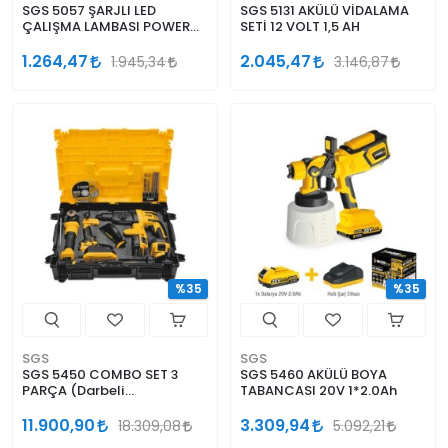
SGS 5057 ŞARJLI LED
SGS 5131 AKÜLÜ VİDALAMA
ÇALIŞMA LAMBASI POWER
SETİ 12 VOLT 1,5 AH
BANK 1000 LÜMEN 3,7 VOLT
5000 MAH
1.264,47
2.045,47
1.945,34
3.146,87
%35
%35
SGS
SGS
SGS 5450 COMBO SET 3
SGS 5460 AKÜLÜ BOYA
PARÇA (Darbeli
TABANCASI 20V 1*2.0Ah
matkap/kırıcı-delici/avuç
taşlama
11.900,90
3.309,94
18.309,08
5.092,21