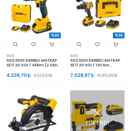
%35
%35
SGS
SGS
SGS 5530 DARBELİ MATKAP
SGS 5533 DARBELİ MATKAP
SETİ 20 VOLT 45Nm (2.0Ah)
SETİ 20 VOLT 130 Nm
(KÖMÜRSÜZ MOTOR)
2*4.0Ah (KÖMÜRSÜZ
MOTOR)
4.239,70
7.028,97
6.522,61
10.813,80
TÜKENDİ