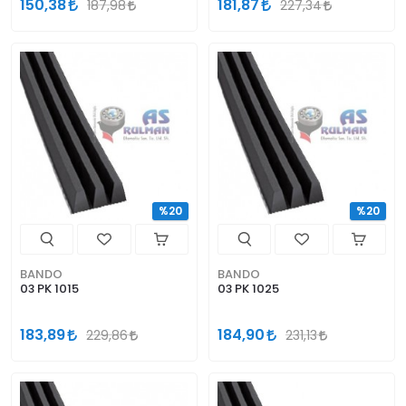
150,38
181,87
187,98
227,34
%20
%20
BANDO
BANDO
03 PK 1015
03 PK 1025
183,89
184,90
229,86
231,13