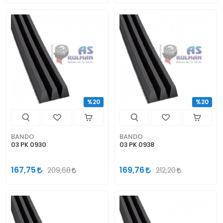
%20
%20
BANDO
BANDO
03 PK 0930
03 PK 0938
167,75
169,76
209,68
212,20