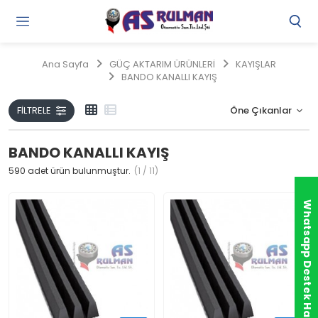
Gi
Y
/
Ana Sayfa
GÜÇ AKTARIM ÜRÜNLERİ
KAYIŞLAR
Ü
BANDO KANALLI KAYIŞ
O
FILTRELE
BANDO KANALLI KAYIŞ
590
adet ürün bulunmuştur.
(1 / 11)
Whatsapp Destek Hattı