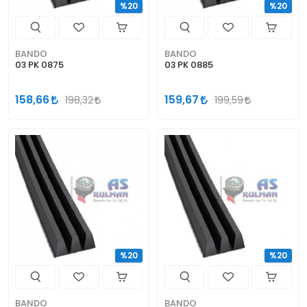
%20
%20
BANDO
BANDO
03 PK 0875
03 PK 0885
158,66
159,67
198,32
199,59
%20
%20
BANDO
BANDO