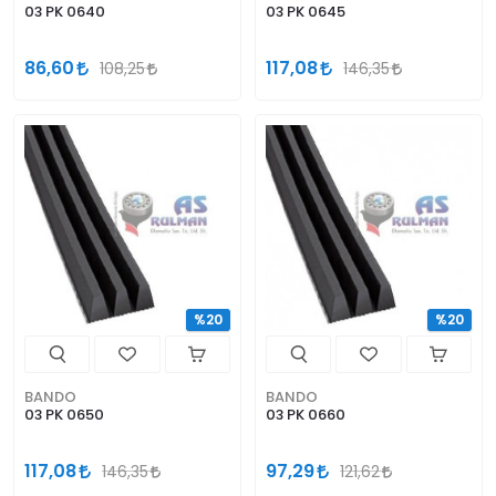
03 PK 0640
03 PK 0645
86,60
117,08
108,25
146,35
%20
%20
BANDO
BANDO
03 PK 0650
03 PK 0660
117,08
97,29
146,35
121,62