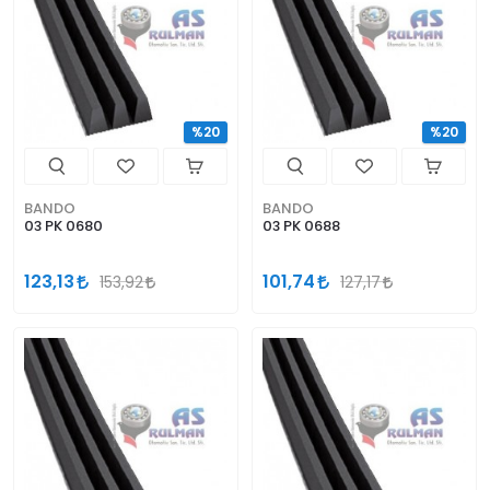
%20
%20
BANDO
BANDO
03 PK 0680
03 PK 0688
123,13
101,74
153,92
127,17