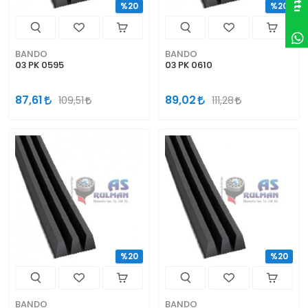
%20
%20
BANDO
BANDO
03 PK 0595
03 PK 0610
87,61
89,02
109,51
111,28
%20
%20
BANDO
BANDO