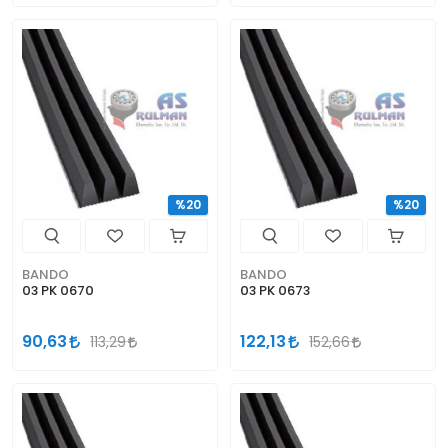
%20
%20
BANDO
BANDO
03 PK 0670
03 PK 0673
90,63
122,13
113,29
152,66