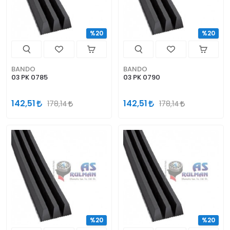
%20
%20
BANDO
BANDO
03 PK 0785
03 PK 0790
142,51
142,51
178,14
178,14
%20
%20