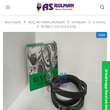
Gi
Y
/
Ana Sayfa
GÜÇ AKTARIM ÜRÜNLERİ
KAYIŞLAR
V-KAYIŞ
Ü
REXBELT 12,5 DÜZ KAYIŞ
O
%20
Whatsapp Destek Hattı