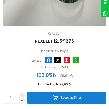
REXBELT
REXBELT 12,5*1275
klasik düz V kayış
Facebook
Pinterest
WhatsApp
PAYLAŞ :
VAR
Stok Durumu:
103,05
128,82
Havale Fiyatı:
99,96
Sepete Ekle