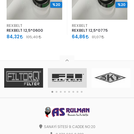
%20
%20
REXBELT
REXBELT
REXBELT 12,5*0600
REXBELT 12,5*0775
84,32
64,86
105,40
81,07
SANAYİ SİTESİ 9.CADDE NO:20