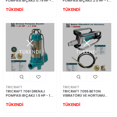
POMPASI BIÇAKLI 0.75 HP -
POMPASI BIÇAKLI 2.0 HP - 1.5
0.55 KVA
KVA
TÜKENDİ
TÜKENDİ
TÜKENDİ
TÜKENDİ
TRICRAFT
TRICRAFT
TRICRAFT 7061 DRENAJ
TRICRAFT 7055 BETON
POMPASI BIÇAKLI 1.5 HP - 1.1
VİBRATÖRÜ VE HORTUMU
KVA
1600W
TÜKENDİ
TÜKENDİ