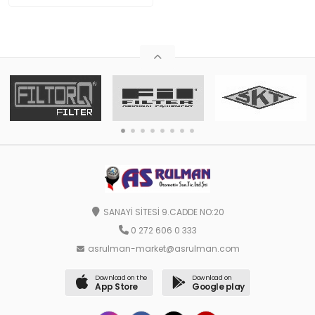
SANAYİ SİTESİ 9.CADDE NO:20
0 272 606 0 333
asrulman-market@asrulman.com
Download on the
Download on
App Store
Google play