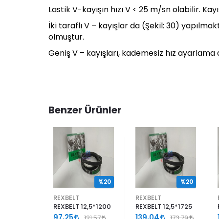
Lastik V-kayışın hızı V < 25 m/sn olabilir. Kay
İki taraflı V – kayışlar da (Şekil: 30) yapıl
olmuştur.
Geniş V – kayışları, kademesiz hız ayarlama d
Benzer Ürünler
%20
%20
%20
REXBELT
REXBELT
12,5*2250
REXBELT 12,5*1200
REXBELT 12,5*1725
97,25
139,04
226,92
121,57
173,79