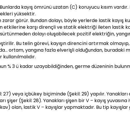
. Bunlarda kayış ömrünü uzatan (C) koruyucu kısım vardır. F
kleri yüksektir.
zarar görür. Bundan dolayı, böyle yerlerde lastik kayış kul
ın etkilerine karşı dirençli ve statik elektriği ileten lastik
la, sürtünmeden dolayı oluşabilecek pozitif elektriğin, yan
tirilir. Bu telin görevi, kayışın direncini artırmak olmayıp, 
da… ortam, yangına fazla elverişli olduğundan, buradaki m
r kullanılmalıdır.
unun % 3 ü kadar uzayabildiğinden, germe düzeninin bulun
l: 27) veya içbükey biçiminde (Şekil: 29) yapılır. Yanakları 
arı şişer (Şekil: 28). Yanakları şişen bir V – kayış yuvası
kav) olan, lastik V – kayışlar yapmaktadır. Bu tip kayışlar 