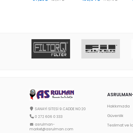
ASRULMAN
Hakkımızda
SANAYİ SİTESİ 9.CADDE NO:20
Güvenlik
0 272 606 0 333
asrulman-
Teslimat ve İ
market@asrulman.com