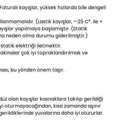
aturalı kayışlar, yüksek hızlarda bile dengeli
lanmamalıdır. (Lastik kayışlar, —25 C°. ile +
 kayışlar yapılmaya başlamıştır. (Statik
gına neden olma durumu giderilmiştir.)
statik elektriği iletmektir.
akinalar çok iyi topraklandırılmak ve
ması, bu yönden önem taşır.
düz olan kayışlar kasnaklara takılıp gerildiği
na iyi oturmayacağından, kısa zamanda aşınır
gerildiklerinde yuvalarına daha iyi otururlar.