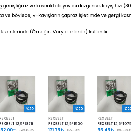
ış genişliği az ve kasnaktaki yuvası düzgünse, kayış hızı (3
makta ve böylece, V-kayışların çapraz işletimde ve gergi k
üzenlerinde (Örneğin: Varyatörlerde) kullanılır.
%20
%20
%2
REXBELT
REXBELT
REXBELT
REXBELT 12,5*1875
REXBELT 12,5*1500
REXBELT 12,5*107
152,00
121,75
86,45
190,00
152,18
108,06