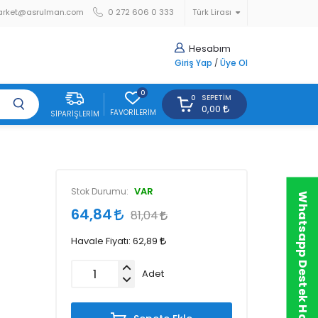
arket@asrulman.com
0 272 606 0 333
Türk Lirası
Hesabım
Giriş Yap
/
Üye Ol
0
SEPETIM
0
0,00
FAVORILERIM
SIPARIŞLERIM
VAR
Stok Durumu:
Whatsapp Destek Hattı
64,84
81,04
Havale Fiyatı:
62,89
Adet