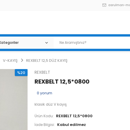
asrulman-m
V-KAYIŞ
REXBELT 12,5 DÜZ KAYIŞ
REXBELT
%20
REXBELT 12,5*0800
0
yorum
klasik düz V kayış
REXBELT 12,5*0800
Ürün Kodu:
İade Bilgisi: