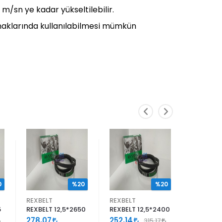
0 m/sn ye kadar yükseltilebilir.
asnaklarında kullanılabilmesi mümkün
0
%20
%20
REXBELT
REXBELT
REXBELT
5
REXBELT 12,5*2650
REXBELT 12,5*2400
REXBELT 
278,07
252,14
64,84
315,17