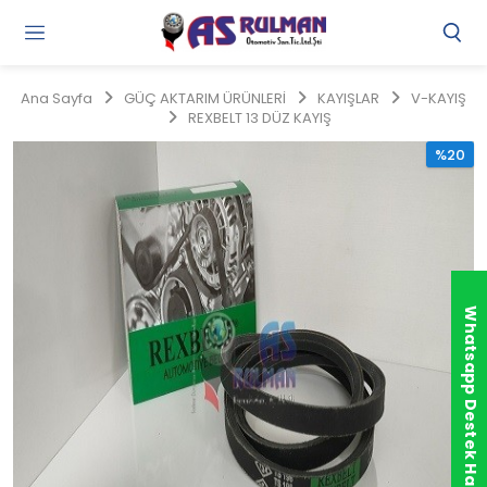
Gi
Y
/
Ana Sayfa
GÜÇ AKTARIM ÜRÜNLERİ
KAYIŞLAR
V-KAYIŞ
Ü
REXBELT 13 DÜZ KAYIŞ
O
%20
Whatsapp Destek Hattı