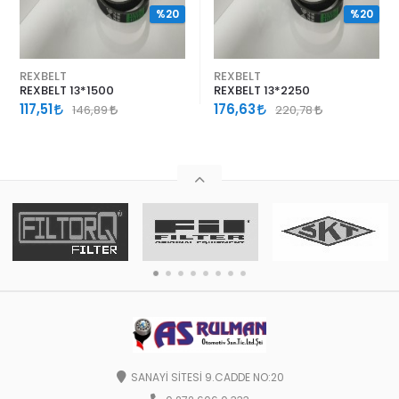
%20
%20
REXBELT
REXBELT
REXBELT 13*1500
REXBELT 13*2250
117,51
176,63
146,89
220,78
SANAYİ SİTESİ 9.CADDE NO:20