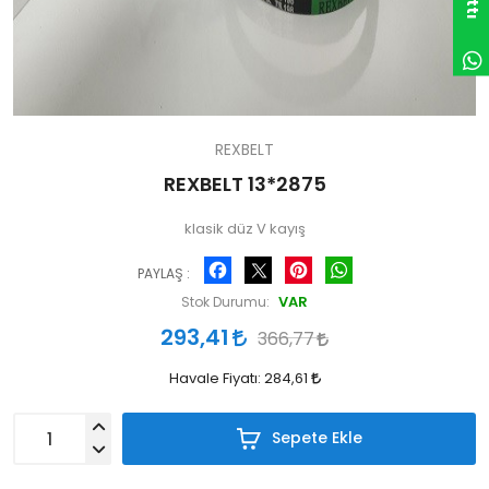
REXBELT
REXBELT 13*2875
klasik düz V kayış
Facebook
Pinterest
WhatsApp
PAYLAŞ :
VAR
Stok Durumu:
293,41
366,77
Havale Fiyatı:
284,61
Sepete Ekle