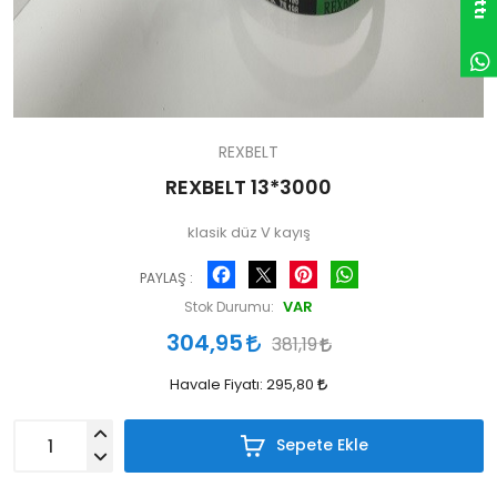
REXBELT
REXBELT 13*3000
klasik düz V kayış
Facebook
Pinterest
WhatsApp
PAYLAŞ :
VAR
Stok Durumu:
304,95
381,19
Havale Fiyatı:
295,80
Sepete Ekle