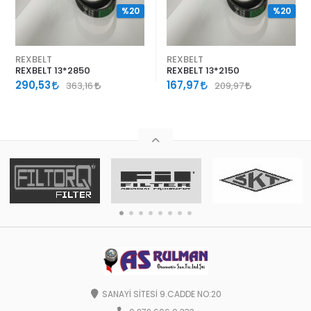
%20
%20
REXBELT
REXBELT
REXBELT 13*2850
REXBELT 13*2150
290,53
167,97
363,16
209,97
SANAYİ SİTESİ 9.CADDE NO:20