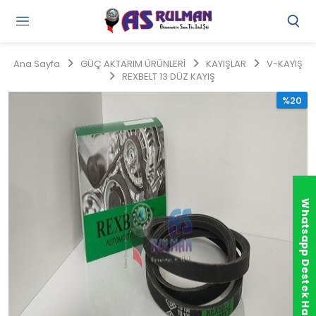
Gi
Y
/
Ana Sayfa
GÜÇ AKTARIM ÜRÜNLERİ
KAYIŞLAR
V-KAYIŞ
Ü
REXBELT 13 DÜZ KAYIŞ
O
%20
Whatsapp Destek Hattı