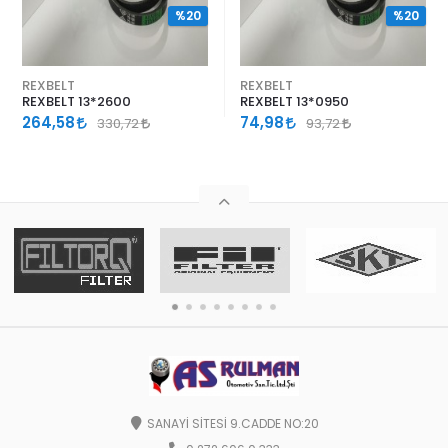
%20
%20
REXBELT
REXBELT
REXBELT 13*2600
REXBELT 13*0950
264,58
74,98
330,72
93,72
SANAYİ SİTESİ 9.CADDE NO:20