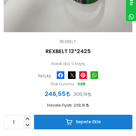
REXBELT
REXBELT 13*2425
klasik düz V kayış
Facebook
Pinterest
WhatsApp
PAYLAŞ :
VAR
Stok Durumu:
246,55
308,19
Havale Fiyatı:
239,16
Sepete Ekle