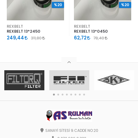
%20
%20
REXBELT
REXBELT
REXBELT 13*2450
REXBELT 13*0450
249,44
62,72
311,80
78,40
SANAYİ SİTESİ 9.CADDE NO:20