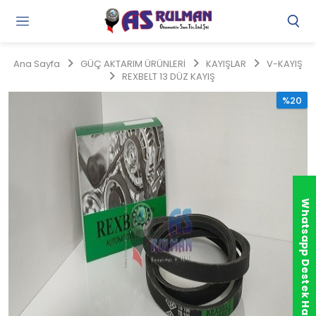
Gi
Y
/
Ana Sayfa
GÜÇ AKTARIM ÜRÜNLERİ
KAYIŞLAR
V-KAYIŞ
Ü
REXBELT 13 DÜZ KAYIŞ
O
%20
Whatsapp Destek Hattı