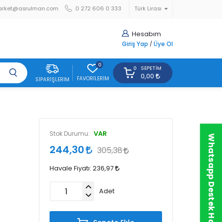
arket@asrulman.com
0 272 606 0 333
Türk Lirası
Hesabım
Giriş Yap
/
Üye Ol
0
SEPETIM
0
0,00
FAVORILERIM
SIPARIŞLERIM
VAR
Stok Durumu:
Whatsapp Destek Hattı
244,30
305,38
Havale Fiyatı:
236,97
Adet