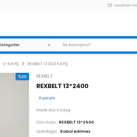
asrulman-m
V-KAYIŞ
REXBELT 13 DÜZ KAYIŞ
REXBELT
%20
REXBELT 13*2400
0
yorum
klasik düz V kayış
REXBELT 13*2400
Ürün Kodu:
İade Bilgisi: