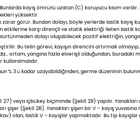
. Bunlarda kayış ömrünü uzatan (C) koruyucu kısım vardır. F
kleri yüksektir.
zarar görür. Bundan dolayı, böyle yerlerde lastik kayış kul
ın etkilerine karşı dirençli ve statik elektriği ileten lastik
la, sürtünmeden dolayı oluşabilecek pozitif elektriğin, yan
tirilir. Bu telin görevi, kayışın direncini artırmak olmayıp, 
da… ortam, yangına fazla elverişli olduğundan, buradaki m
r kullanılmalıdır.
unun % 3 ü kadar uzayabildiğinden, germe düzeninin bulun
l: 27) veya içbükey biçiminde (Şekil: 29) yapılır. Yanakları 
arı şişer (Şekil: 28). Yanakları şişen bir V – kayış yuvası
kav) olan, lastik V – kayışlar yapmaktadır. Bu tip kayışlar 