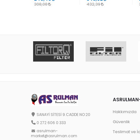
308,08
432,39
ASRULMAN
Hakkımızda
SANAYİ SİTESİ 9.CADDE NO:20
Güvenlik
0 272 606 0 333
asrulman-
Teslimat ve İ
market@asrulman.com