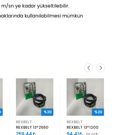
0 m/sn ye kadar yükseltilebilir.
asnaklarında kullanılabilmesi mümkün
0
%20
%20
REXBELT
REXBELT
REXBELT
REXBELT 13*2550
REXBELT 13*1200
REXBELT 
259,44
94,41
144,85
118,01