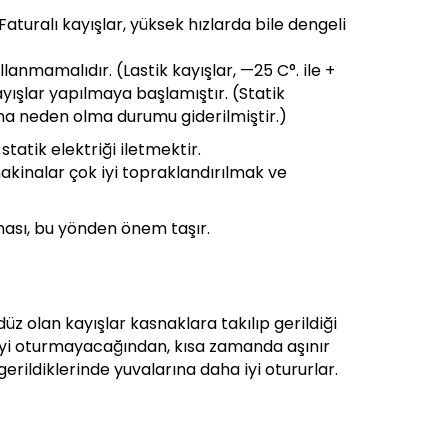
aturalı kayışlar, yüksek hızlarda bile dengeli
lanmamalıdır. (Lastik kayışlar, —25 C°. ile +
 kayışlar yapılmaya başlamıştır. (Statik
gına neden olma durumu giderilmiştir.)
statik elektriği iletmektir.
akinalar çok iyi topraklandırılmak ve
ması, bu yönden önem taşır.
düz olan kayışlar kasnaklara takılıp gerildiği
na iyi oturmayacağından, kısa zamanda aşınır
gerildiklerinde yuvalarına daha iyi otururlar.