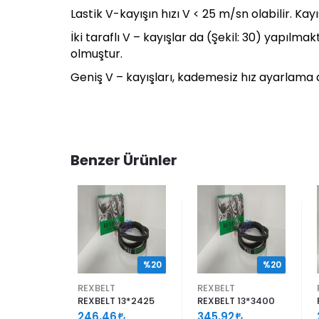
Lastik V-kayışın hızı V < 25 m/sn olabilir. Kay
İki taraflı V – kayışlar da (Şekil: 30) yapıl
olmuştur.
Geniş V – kayışları, kademesiz hız ayarlama d
Benzer Ürünler
%20
%20
%20
REXBELT
REXBELT
13*1675
REXBELT 13*2425
REXBELT 13*3400
246,46
345,92
163,95