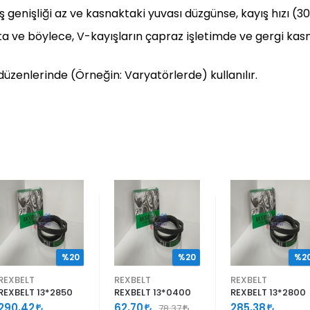
ış genişliği az ve kasnaktaki yuvası düzgünse, kayış hızı (3
makta ve böylece, V-kayışların çapraz işletimde ve gergi k
üzenlerinde (Örneğin: Varyatörlerde) kullanılır.
%20
%20
%2
REXBELT
REXBELT
REXBELT
REXBELT 13*2850
REXBELT 13*0400
REXBELT 13*2800
290,42
62,70
285,38
78,37