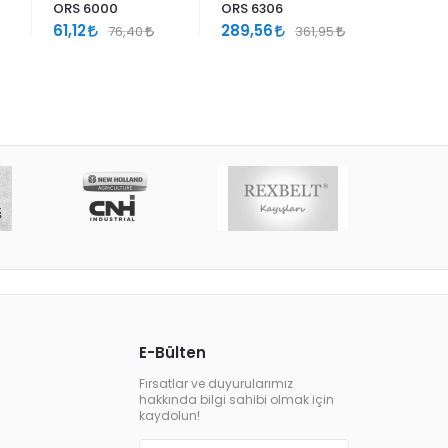
ORS 6000
ORS 6306
ORS 622
61,12
289,56
449,32
76,40
361,95
561,65
E-Bülten
Fırsatlar ve duyurularımız
hakkında bilgi sahibi olmak için
kaydolun!