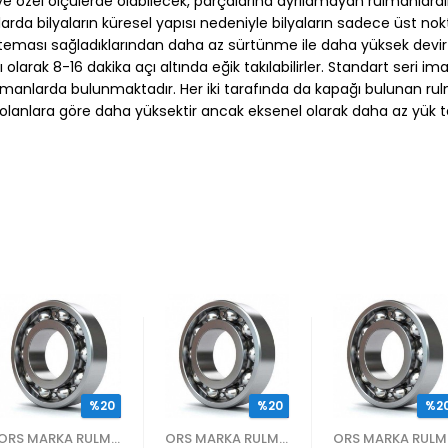
 özel ölçülerde olabilecek, parçalarına ayrılamayan rulmanlardır.
anlarda bilyaların küresel yapısı nedeniyle bilyaların sadece üst n
ası sağladıklarından daha az sürtünme ile daha yüksek devir sayı
rak 8-16 dakika açı altında eğik takılabilirler. Standart seri im
rulmanlarda bulunmaktadır. Her iki tarafında da kapağı bulunan rul
 olanlara göre daha yüksektir ancak eksenel olarak daha az yük taş
%20
%20
%2
ORS MARKA RULMANLAR
ORS MARKA RULMANLAR
OR