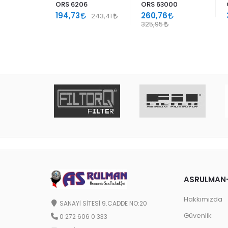
ORS 6206
ORS 63000
3
194,73
260,76
243,41
325,95
ASRULMAN
Hakkımızda
SANAYİ SİTESİ 9.CADDE NO:20
Güvenlik
0 272 606 0 333