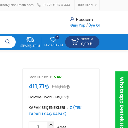
arket@asrulman.com
0 272 606 0 333
Türk Lirası
Hesabım
Giriş Yap
/
Üye Ol
0
SEPETIM
0
0,00
FAVORILERIM
SIPARIŞLERIM
VAR
Stok Durumu:
Whatsapp Destek Hattı
411,71
514,64
Havale Fiyatı:
399,36
KAPAK SEÇENEKLERİ
Z (TEK
TARAFLI SAÇ KAPAK)
Adet