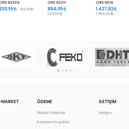
ORS 62304
ORS 62211
ORS 6016
330,55
894,05
1.427,92
413,19
1.117,56
1.784,90
-MARKET
ÖDEME
İLETİŞİM
Gizlilik Politikası
İletişim
Kullanım Koşulları