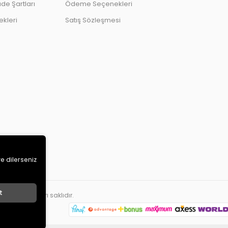
ade Şartları
Ödeme Seçenekleri
kleri
Satış Sözleşmesi
ve dilerseniz
t
ETİ
. Tüm hakları saklıdır.