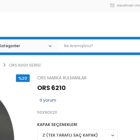
asrulman-m
ORS 6000 SERİSİ
ORS MARKA RULMANLAR
%20
ORS 6210
0
yorum
50X90X20
KAPAK SEÇENEKLERİ