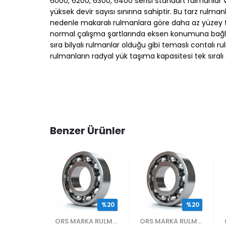
6000, 6200, 6300, 6400 serisi standart rulmanlar ve
yüksek devir sayısı sınırına sahiptir. Bu tarz rulm
nedenle makaralı rulmanlara göre daha az yüzey tem
normal çalışma şartlarında eksen konumuna bağlı ola
sıra bilyalı rulmanlar olduğu gibi temaslı contalı 
rulmanların radyal yük taşıma kapasitesi tek sıralı
Benzer Ürünler
%20
%20
%20
ORS MARKA RULMANLAR
ORS MARKA RULMANLAR
ORS MARKA RULMANLAR