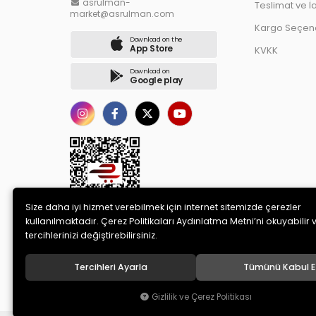
asrulman-
Teslimat ve İ
market@asrulman.com
Kargo Seçene
Download on the
App Store
KVKK
Download on
Google play
Size daha iyi hizmet verebilmek için internet sitemizde çerezler
kullanılmaktadır. Çerez Politikaları Aydınlatma Metni’ni okuyabilir 
tercihlerinizi değiştirebilirsiniz.
Tercihleri Ayarla
Tümünü Kabul E
© 2020
AS RULMAN OTOMOTİV SANAYİ TİCARET LİMİTED ŞİRK
Gizlilik ve Çerez Politikası