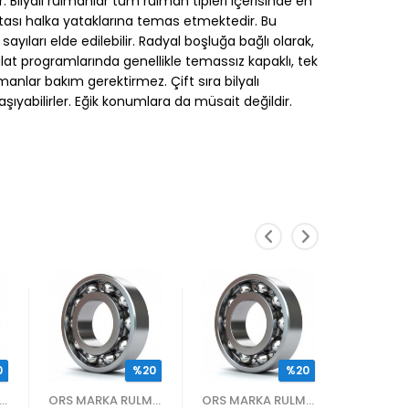
 Bilyalı rulmanlar tüm rulman tipleri içerisinde en
oktası halka yataklarına temas etmektedir. Bu
ları elde edilebilir. Radyal boşluğa bağlı olarak,
alat programlarında genellikle temassız kapaklı, tek
manlar bakım gerektirmez. Çift sıra bilyalı
ıyabilirler. Eğik konumlara da müsait değildir.
0
%20
%20
S MARKA RULMANLAR
ORS MARKA RULMANLAR
ORS MARKA RULMANLAR