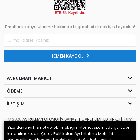
Fırsatlar ve duyurularımız hakkında bilgi sahibi olmak için kaydolun!
HEMEN KAYDOL
ASRULMAN-MARKET
ÖDEME
İLETİŞİM
© 2020
AS RULMAN OTOMOTİV SANAYİ TİCARET LİMİTED ŞİRKETİ
. Tüm
hakları saklıdır.
Size daha iyi hizmet verebilmek için internet sitemizde çerezler
kullanılmaktadır. Çerez Politikaları Aydınlatma Metni’ni