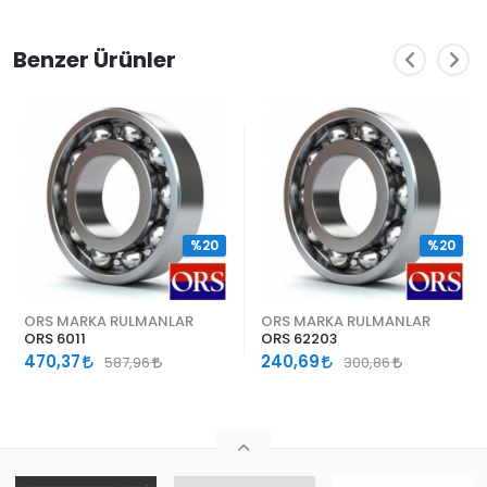
Benzer Ürünler
%20
%20
ORS MARKA RULMANLAR
ORS MARKA RULMANLAR
ORS 6011
ORS 62203
470,37
240,69
587,96
300,86