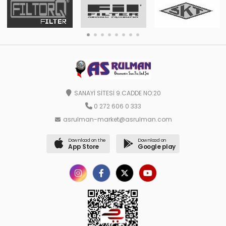
SANAYİ SİTESİ 9.CADDE NO:20
0 272 606 0 333
asrulman-market@asrulman.com
Download on the
Download on
App Store
Google play