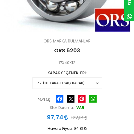
ORS MARKA RULMANLAR
ORS 6203
17X40X12
KAPAK SEÇENEKLERİ
Facebook
Pinterest
WhatsApp
PAYLAŞ :
VAR
Stok Durumu:
97,74
122,18
Havale Fiyatı:
94,81