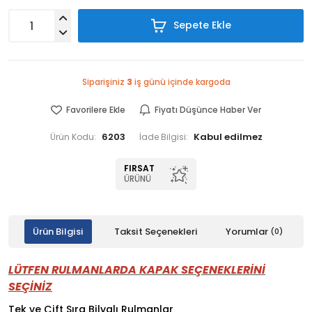
Sepete Ekle
Siparişiniz
3
iş günü içinde kargoda
Favorilere Ekle
Fiyatı Düşünce Haber Ver
6203
Ürün Kodu:
İade Bilgisi:
FIRSAT
ÜRÜNÜ
Ürün Bilgisi
Taksit Seçenekleri
Yorumlar
(0)
LÜTFEN RULMANLARDA KAPAK SEÇENEKLERİNİ
SEÇİNİZ
Tek ve Çift Sıra Bilyalı Rulmanlar