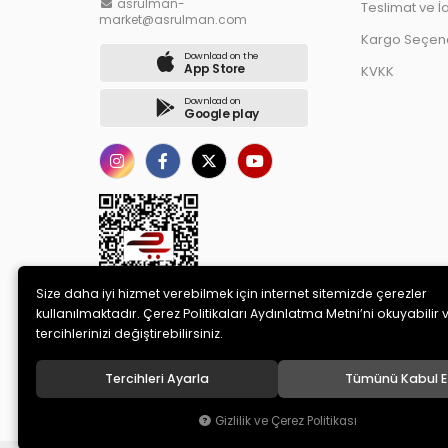
asrulman-
Teslimat ve İ
market@asrulman.com
Kargo Seçene
Download on the
App Store
KVKK
Download on
Google play
Size daha iyi hizmet verebilmek için internet sitemizde çerezler
kullanılmaktadır. Çerez Politikaları Aydınlatma Metni’ni okuyabilir 
tercihlerinizi değiştirebilirsiniz.
Tercihleri Ayarla
Tümünü Kabul E
© 2020
AS RULMAN OTOMOTİV SANAYİ TİCARET LİMİTED ŞİRK
Gizlilik ve Çerez Politikası