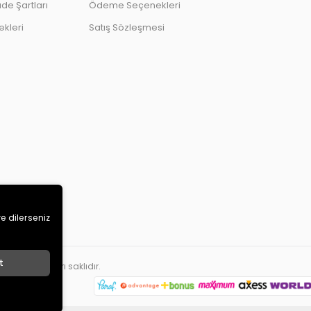
ade Şartları
Ödeme Seçenekleri
kleri
Satış Sözleşmesi
ve dilerseniz
t
ETİ
. Tüm hakları saklıdır.