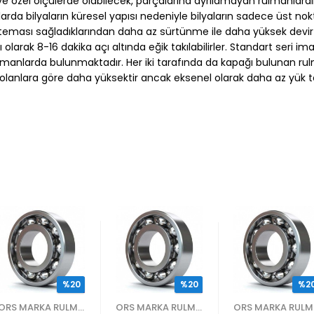
 özel ölçülerde olabilecek, parçalarına ayrılamayan rulmanlardır.
anlarda bilyaların küresel yapısı nedeniyle bilyaların sadece üst n
ası sağladıklarından daha az sürtünme ile daha yüksek devir sayı
rak 8-16 dakika açı altında eğik takılabilirler. Standart seri im
rulmanlarda bulunmaktadır. Her iki tarafında da kapağı bulunan rul
 olanlara göre daha yüksektir ancak eksenel olarak daha az yük taş
%20
%20
%2
ORS MARKA RULMANLAR
ORS MARKA RULMANLAR
OR