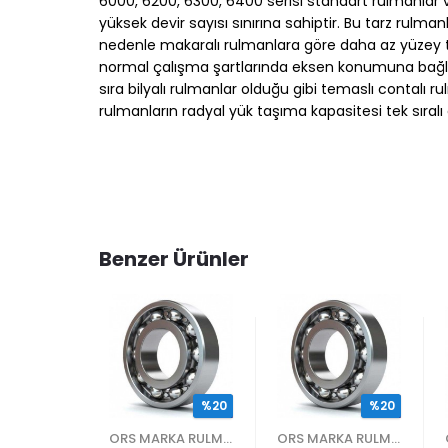
6000, 6200, 6300, 6400 serisi standart rulmanlar ve
yüksek devir sayısı sınırına sahiptir. Bu tarz rulm
nedenle makaralı rulmanlara göre daha az yüzey tem
normal çalışma şartlarında eksen konumuna bağlı ola
sıra bilyalı rulmanlar olduğu gibi temaslı contalı 
rulmanların radyal yük taşıma kapasitesi tek sıralı
Benzer Ürünler
%20
%20
%20
ORS MARKA RULMANLAR
ORS MARKA RULMANLAR
ORS MARKA RULMANLAR