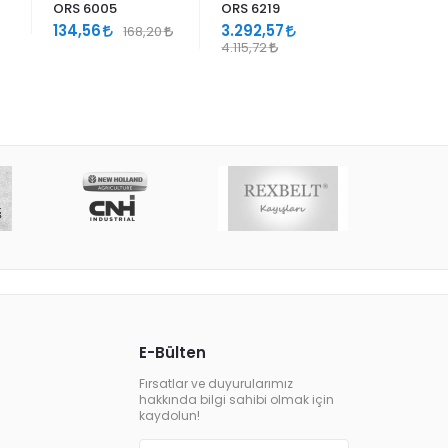
ORS 6005
ORS 6219
ORS 630
134,56
3.292,57
378,97
168,20
4.115,72
E-Bülten
Fırsatlar ve duyurularımız
hakkında bilgi sahibi olmak için
kaydolun!