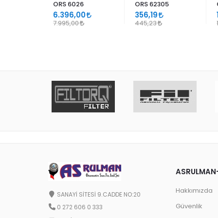
ORS 6026
ORS 62305
6.396,00
356,19
1.101,62
7.995,00
445,23
ASRULMAN
Hakkımızda
SANAYİ SİTESİ 9.CADDE NO:20
Güvenlik
0 272 606 0 333