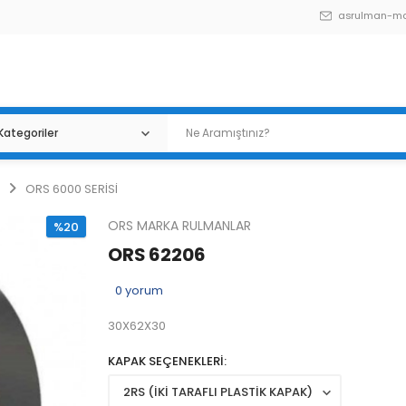
asrulman-m
ORS 6000 SERİSİ
ORS MARKA RULMANLAR
%20
ORS 62206
0
yorum
30X62X30
KAPAK SEÇENEKLERİ