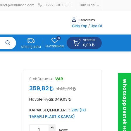
arket@asrulman.com
0 272 606 0 333
Türk Lirası
Hesabım
Giriş Yap
/
Üye Ol
0
SEPETIM
0
0,00
FAVORILERIM
SIPARIŞLERIM
VAR
Stok Durumu:
Whatsapp Destek Hattı
359,82
449,78
Havale Fiyatı:
349,03
KAPAK SEÇENEKLERİ
2RS (İKİ
TARAFLI PLASTİK KAPAK)
Adet