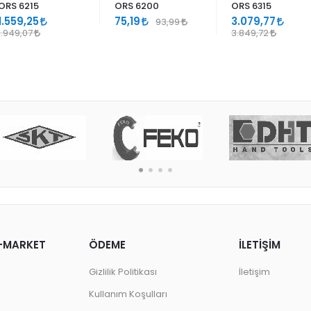
ORS 6215
ORS 6200
ORS 6315
1.559,25
75,19
3.079,77
93,99
1.949,07
3.849,72
-MARKET
ÖDEME
İLETİŞİM
Gizlilik Politikası
İletişim
Kullanım Koşulları