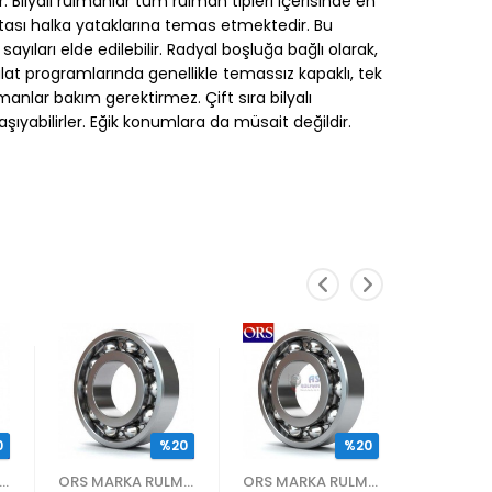
 Bilyalı rulmanlar tüm rulman tipleri içerisinde en
oktası halka yataklarına temas etmektedir. Bu
ları elde edilebilir. Radyal boşluğa bağlı olarak,
alat programlarında genellikle temassız kapaklı, tek
manlar bakım gerektirmez. Çift sıra bilyalı
ıyabilirler. Eğik konumlara da müsait değildir.
0
%20
%20
S MARKA RULMANLAR
ORS MARKA RULMANLAR
ORS MARKA RULMANLAR