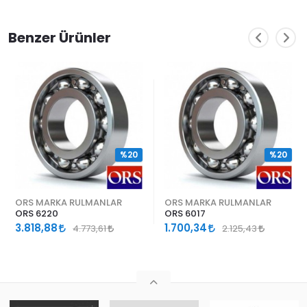
Benzer Ürünler
%20
%20
ORS MARKA RULMANLAR
ORS MARKA RULMANLAR
ORS 6220
ORS 6017
3.818,88
1.700,34
4.773,61
2.125,43