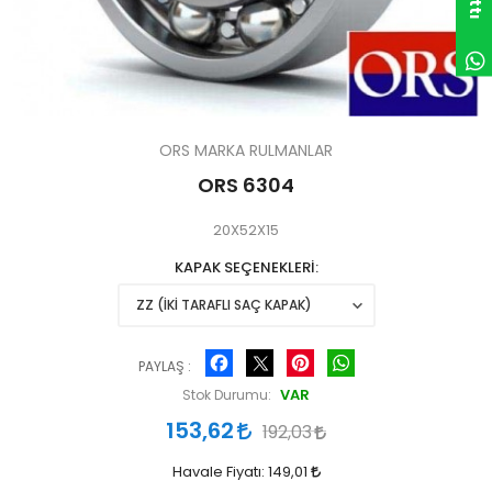
ORS MARKA RULMANLAR
ORS 6304
20X52X15
KAPAK SEÇENEKLERİ
Facebook
Pinterest
WhatsApp
PAYLAŞ :
VAR
Stok Durumu:
153,62
192,03
Havale Fiyatı:
149,01