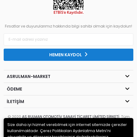
Fırsatlar ve duyurularımız hakkında bilgi sahibi olmak için kaydolun!
HEMEN KAYDOL
ASRULMAN-MARKET
ÖDEME
İLETİŞİM
© 2020
AS RULMAN OTOMOTİV SANAYİ TİCARET LİMİTED ŞİRKETİ
. Tüm
hakları saklıdır.
Size daha iyi hizmet verebilmek için internet sitemizde çerezler
kullanılmaktadır. Çerez Politikaları Aydınlatma Metni’ni