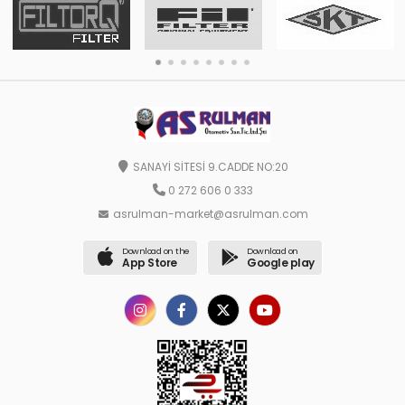
SANAYİ SİTESİ 9.CADDE NO:20
0 272 606 0 333
asrulman-market@asrulman.com
Download on the
Download on
App Store
Google play