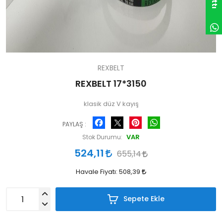
REXBELT
REXBELT 17*3150
klasik düz V kayış
Facebook
Pinterest
WhatsApp
PAYLAŞ :
VAR
Stok Durumu:
524,11
655,14
Havale Fiyatı:
508,39
Sepete Ekle