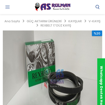
Gi
Y
/
Ana Sayfa
GÜÇ AKTARIM ÜRÜNLERİ
KAYIŞLAR
V-KAYIŞ
Ü
REXBELT 17 DÜZ KAYIŞ
O
%20
Whatsapp Destek Hattı