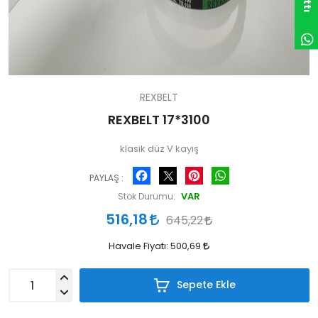
REXBELT
REXBELT 17*3100
klasik düz V kayış
Facebook
Pinterest
WhatsApp
PAYLAŞ :
VAR
Stok Durumu:
516,18
645,22
Havale Fiyatı:
500,69
Sepete Ekle