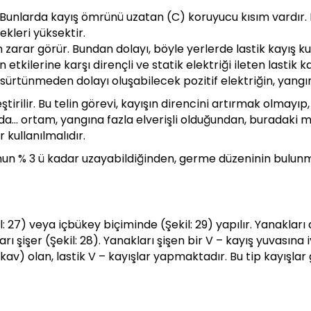
. Bunlarda kayış ömrünü uzatan (C) koruyucu kısım vardır. F
kleri yüksektir.
zarar görür. Bundan dolayı, böyle yerlerde lastik kayış kul
ın etkilerine karşı dirençli ve statik elektriği ileten lastik
la, sürtünmeden dolayı oluşabilecek pozitif elektriğin, yan
tirilir. Bu telin görevi, kayışın direncini artırmak olmayıp, 
da… ortam, yangına fazla elverişli olduğundan, buradaki m
r kullanılmalıdır.
unun % 3 ü kadar uzayabildiğinden, germe düzeninin bulun
l: 27) veya içbükey biçiminde (Şekil: 29) yapılır. Yanakları 
arı şişer (Şekil: 28). Yanakları şişen bir V – kayış yuvası
kav) olan, lastik V – kayışlar yapmaktadır. Bu tip kayışlar 