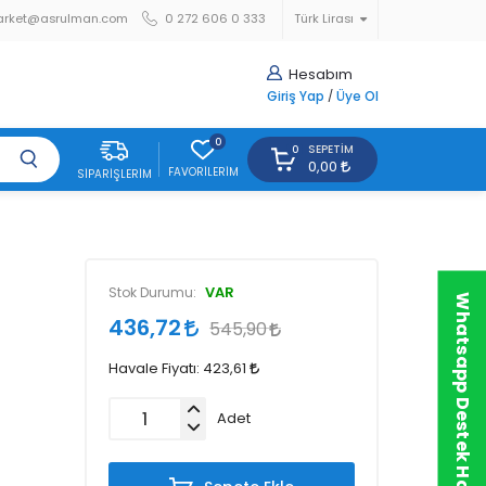
arket@asrulman.com
0 272 606 0 333
Türk Lirası
Hesabım
Giriş Yap
/
Üye Ol
0
SEPETIM
0
0,00
FAVORILERIM
SIPARIŞLERIM
VAR
Stok Durumu:
Whatsapp Destek Hattı
436,72
545,90
Havale Fiyatı:
423,61
Adet