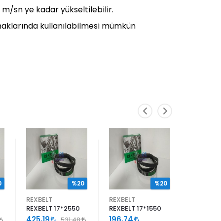
0 m/sn ye kadar yükseltilebilir.
asnaklarında kullanılabilmesi mümkün
0
%20
%20
REXBELT
REXBELT
REXBELT
REXBELT 17*2550
REXBELT 17*1550
REXBELT 
425,19
196,74
113,86
531,48