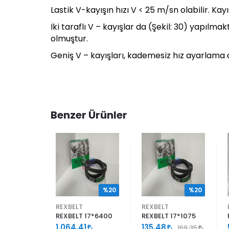
Lastik V-kayışın hızı V < 25 m/sn olabilir. Kay
İki taraflı V – kayışlar da (Şekil: 30) yapıl
olmuştur.
Geniş V – kayışları, kademesiz hız ayarlama d
Benzer Ürünler
%20
%20
%20
REXBELT
REXBELT
17*1180
REXBELT 17*6400
REXBELT 17*1075
1.064,41
135,48
186,47
169,35