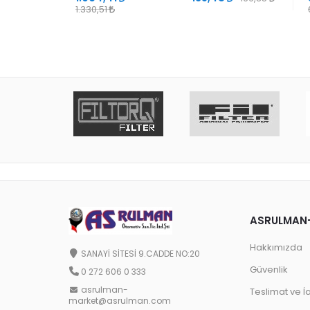
1.330,51
ASRULMAN
Hakkımızda
SANAYİ SİTESİ 9.CADDE NO:20
Güvenlik
0 272 606 0 333
asrulman-
Teslimat ve İ
market@asrulman.com