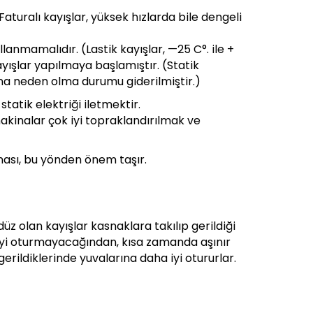
aturalı kayışlar, yüksek hızlarda bile dengeli
lanmamalıdır. (Lastik kayışlar, —25 C°. ile +
 kayışlar yapılmaya başlamıştır. (Statik
gına neden olma durumu giderilmiştir.)
statik elektriği iletmektir.
akinalar çok iyi topraklandırılmak ve
ması, bu yönden önem taşır.
düz olan kayışlar kasnaklara takılıp gerildiği
na iyi oturmayacağından, kısa zamanda aşınır
gerildiklerinde yuvalarına daha iyi otururlar.