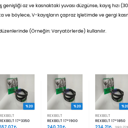
ış genişliği az ve kasnaktaki yuvası düzgünse, kayış hızı (3
makta ve böylece, V-kayışların çapraz işletimde ve gergi k
üzenlerinde (Örneğin: Varyatörlerde) kullanılır.
%20
%20
%2
REXBELT
REXBELT
REXBELT
REXBELT 17*3350
REXBELT 17*1900
REXBELT 17*1850
557,07
240,70
234,21
292,77