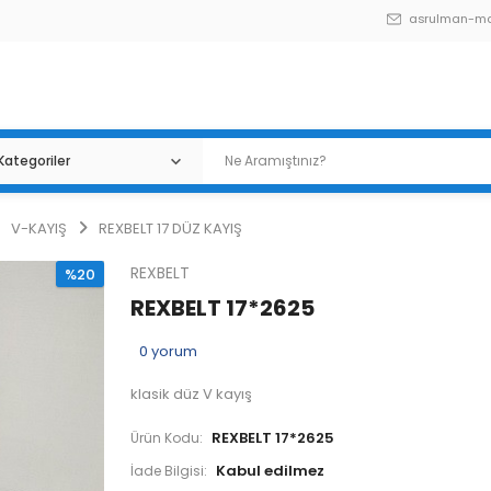
asrulman-m
V-KAYIŞ
REXBELT 17 DÜZ KAYIŞ
REXBELT
%20
REXBELT 17*2625
0
yorum
klasik düz V kayış
REXBELT 17*2625
Ürün Kodu:
İade Bilgisi: