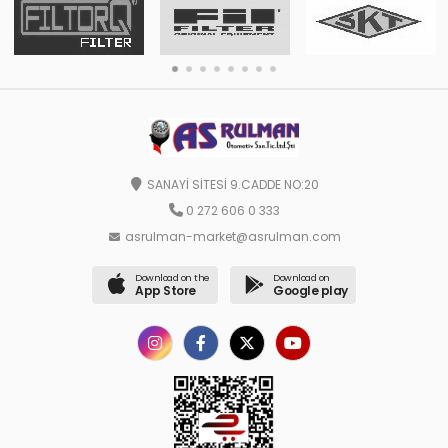
SANAYİ SİTESİ 9.CADDE NO:20
0 272 606 0 333
asrulman-market@asrulman.com
Download on the
Download on
App Store
Google play