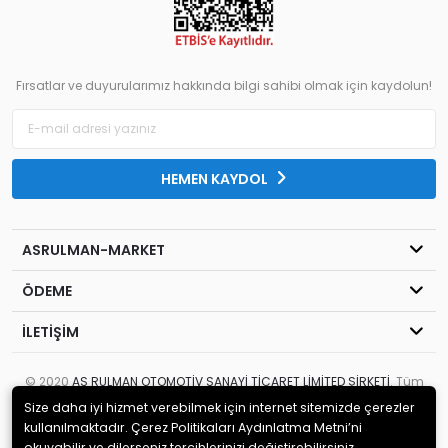
Fırsatlar ve duyurularımız hakkında bilgi sahibi olmak için kaydolun!
HEMEN KAYDOL
ASRULMAN-MARKET
ÖDEME
İLETİŞİM
© 2020
AS RULMAN OTOMOTİV SANAYİ TİCARET LİMİTED ŞİRKETİ
. Tüm
hakları saklıdır.
Size daha iyi hizmet verebilmek için internet sitemizde çerezler
kullanılmaktadır. Çerez Politikaları Aydınlatma Metni’ni