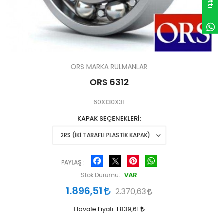
ORS MARKA RULMANLAR
ORS 6312
60X130X31
KAPAK SEÇENEKLERİ
Facebook
Pinterest
WhatsApp
PAYLAŞ :
VAR
Stok Durumu:
1.896,51
2.370,63
Havale Fiyatı:
1.839,61