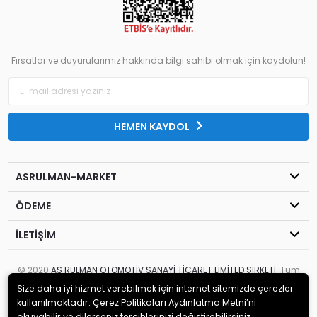
Fırsatlar ve duyurularımız hakkında bilgi sahibi olmak için kaydolun!
HEMEN KAYDOL
ASRULMAN-MARKET
ÖDEME
İLETİŞİM
© 2020
AS RULMAN OTOMOTİV SANAYİ TİCARET LİMİTED ŞİRKETİ
. Tüm
hakları saklıdır.
Size daha iyi hizmet verebilmek için internet sitemizde çerezler
kullanılmaktadır. Çerez Politikaları Aydınlatma Metni’ni