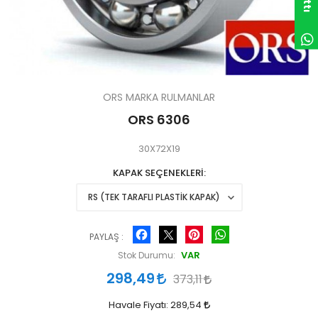
ORS MARKA RULMANLAR
ORS 6306
30X72X19
KAPAK SEÇENEKLERİ
Facebook
Pinterest
WhatsApp
PAYLAŞ :
VAR
Stok Durumu:
298,49
373,11
Havale Fiyatı:
289,54