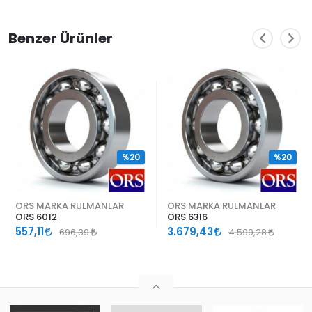
Benzer Ürünler
%20
%20
ORS MARKA RULMANLAR
ORS MARKA RULMANLAR
ORS 6012
ORS 6316
557,11
3.679,43
696,39
4.599,28