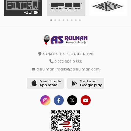
SANAYİ SİTESİ 9.CADDE NO:20
0 272 606 0 333
asrulman-market@asrulman.com
Download on the
Download on
App Store
Google play