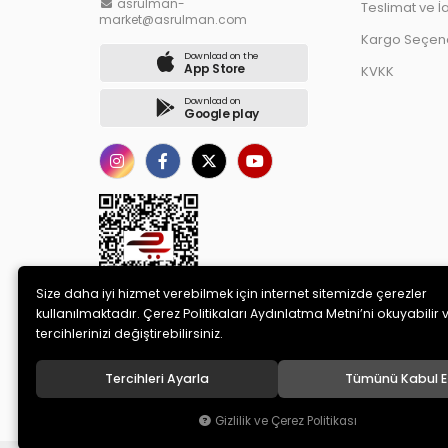
asrulman-
Teslimat ve İ
market@asrulman.com
Kargo Seçene
Download on the
App Store
KVKK
Download on
Google play
Size daha iyi hizmet verebilmek için internet sitemizde çerezler
kullanılmaktadır. Çerez Politikaları Aydınlatma Metni’ni okuyabilir 
tercihlerinizi değiştirebilirsiniz.
Tercihleri Ayarla
Tümünü Kabul E
© 2020
AS RULMAN OTOMOTİV SANAYİ TİCARET LİMİTED ŞİRK
Gizlilik ve Çerez Politikası