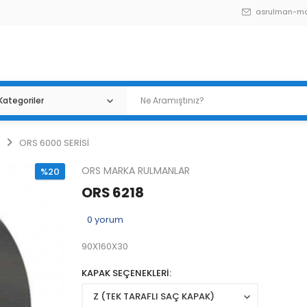
asrulman-m
ORS 6000 SERİSİ
ORS MARKA RULMANLAR
%20
ORS 6218
0
yorum
90X160X30
KAPAK SEÇENEKLERİ