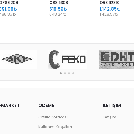
ORS 6209
ORS 6308
ORS 62310
391,08
518,59
1.142,85
488,85
648,24
1.428,57
-MARKET
ÖDEME
İLETİŞİM
Gizlilik Politikası
İletişim
Kullanım Koşulları