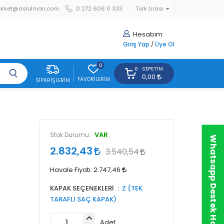
arket@asrulman.com
0 272 606 0 333
Türk Lirası
Hesabım
Giriş Yap
/
Üye Ol
0
SEPETIM
0
0,00
FAVORILERIM
SIPARIŞLERIM
VAR
Stok Durumu:
Whatsapp Destek Hattı
2.832,43
3.540,54
Havale Fiyatı:
2.747,46
KAPAK SEÇENEKLERİ
Z (TEK
TARAFLI SAÇ KAPAK)
Adet