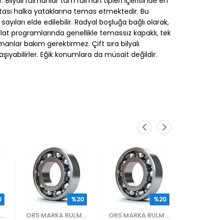
 Bilyalı rulmanlar tüm rulman tipleri içerisinde en
oktası halka yataklarına temas etmektedir. Bu
ları elde edilebilir. Radyal boşluğa bağlı olarak,
alat programlarında genellikle temassız kapaklı, tek
manlar bakım gerektirmez. Çift sıra bilyalı
ıyabilirler. Eğik konumlara da müsait değildir.
0
%20
%20
S MARKA RULMANLAR
ORS MARKA RULMANLAR
ORS MARKA RULMANLAR