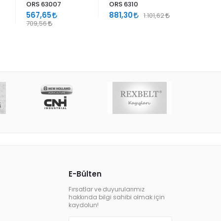
ORS 63007
ORS 6310
ORS 623
567,65
881,30
257,76
1.101,62
709,56
E-Bülten
Fırsatlar ve duyurularımız
hakkında bilgi sahibi olmak için
kaydolun!