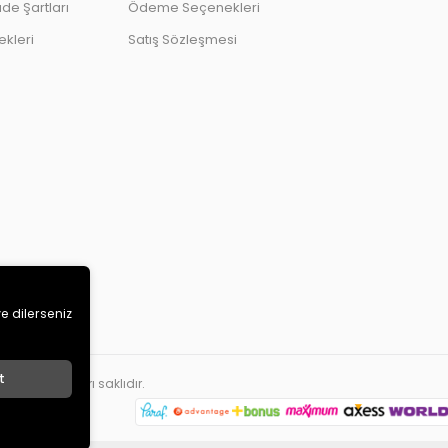
ade Şartları
Ödeme Seçenekleri
kleri
Satış Sözleşmesi
ve dilerseniz
t
ETİ
. Tüm hakları saklıdır.