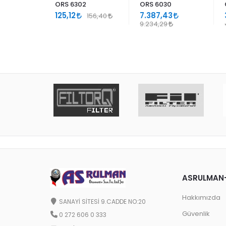
1
ORS 6302
ORS 6030
125,12
7.387,43
102,02
156,40
9.234,29
ASRULMAN
Hakkımızda
SANAYİ SİTESİ 9.CADDE NO:20
Güvenlik
0 272 606 0 333