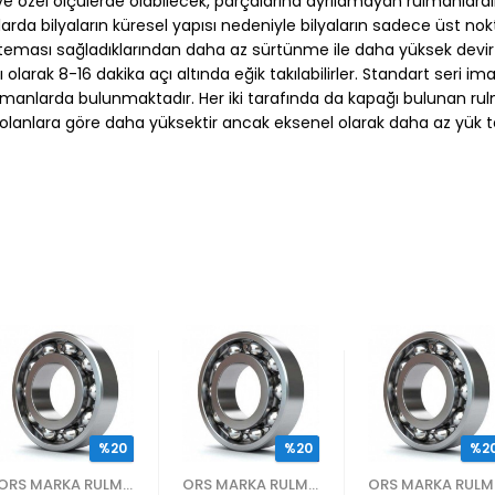
 özel ölçülerde olabilecek, parçalarına ayrılamayan rulmanlardır.
anlarda bilyaların küresel yapısı nedeniyle bilyaların sadece üst n
ası sağladıklarından daha az sürtünme ile daha yüksek devir sayı
rak 8-16 dakika açı altında eğik takılabilirler. Standart seri im
rulmanlarda bulunmaktadır. Her iki tarafında da kapağı bulunan rul
 olanlara göre daha yüksektir ancak eksenel olarak daha az yük taş
%20
%20
%2
ORS MARKA RULMANLAR
ORS MARKA RULMANLAR
OR