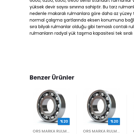
6000, 6200, 6300, 6400 serisi standart rulmanlar ve
yüksek devir sayısı sınırına sahiptir. Bu tarz rulm
nedenle makaralı rulmanlara göre daha az yüzey tem
normal çalışma şartlarında eksen konumuna bağlı ola
sıra bilyalı rulmanlar olduğu gibi temaslı contalı 
rulmanların radyal yük taşıma kapasitesi tek sıralı
Benzer Ürünler
%20
%20
%20
ORS MARKA RULMANLAR
ORS MARKA RULMANLAR
ORS MARKA RULMANLAR