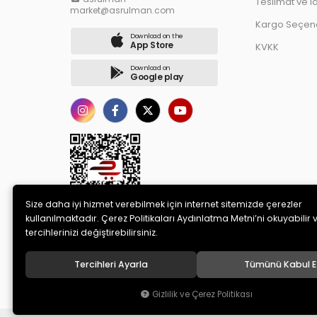
Teslimat ve İ
market@asrulman.com
Kargo Seçene
Download on the
App Store
KVKK
Download on
Google play
Size daha iyi hizmet verebilmek için internet sitemizde çerezler
kullanılmaktadır. Çerez Politikaları Aydınlatma Metni’ni okuyabilir 
tercihlerinizi değiştirebilirsiniz.
Tercihleri Ayarla
Tümünü Kabul E
© 2020
AS RULMAN OTOMOTİV SANAYİ TİCARET LİMİTED ŞİRK
Gizlilik ve Çerez Politikası