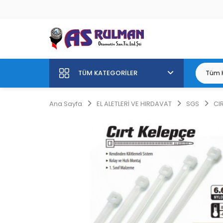
TÜM KATEGORILER
Ana Sayfa
EL ALETLERİ VE HIRDAVAT
SGS
CI