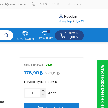
arket@asrulman.com
0 272 606 0 333
Türk Lirası
Hesabım
Giriş Yap
/
Üye Ol
0
SEPETIM
0
0,00
FAVORILERIM
SIPARIŞLERIM
VAR
Stok Durumu:
Whatsapp Destek Hattı
176,90
272,15
Havale Fiyatı:
173,36
Adet