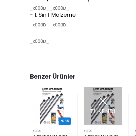
_x000D_ _x000D_
- 1. Sınıf Malzeme
_x000D_ _x000D_
_x000D_
Benzer Ürünler
TÜKENDİ
%35
%35
SGS
SGS