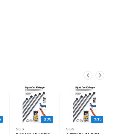
5
%35
%35
SGS
SGS
SGS