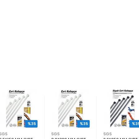
%35
%35
%3
SGS
SGS
SGS