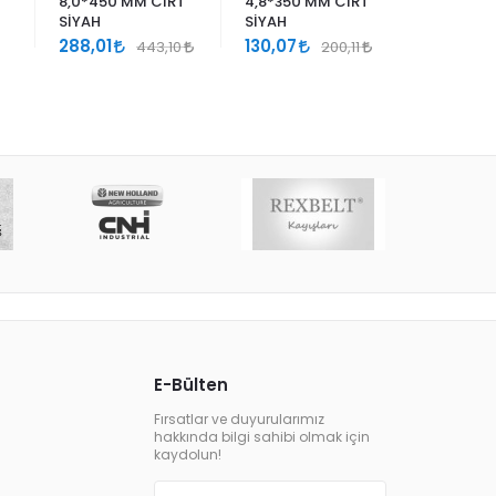
8,0*450 MM CIRT
4,8*350 MM CIRT
4,8*350
SİYAH
SİYAH
130,07
288,01
130,07
443,10
200,11
E-Bülten
Fırsatlar ve duyurularımız
hakkında bilgi sahibi olmak için
kaydolun!