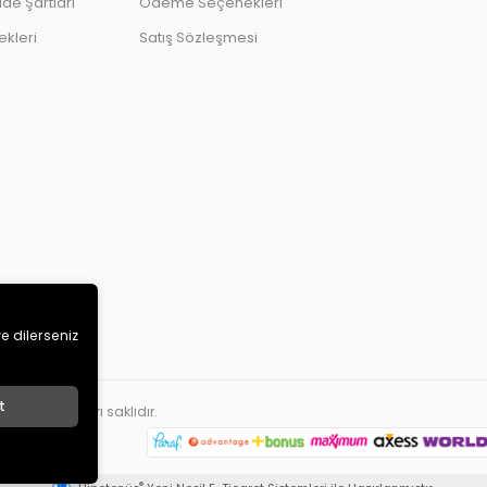
ade Şartları
Ödeme Seçenekleri
kleri
Satış Sözleşmesi
ve dilerseniz
t
ETİ
. Tüm hakları saklıdır.
®