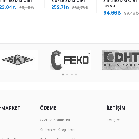
2,5*150 MM CIRT
8,0*380 MM CIRT
3,6*250 MM CIRT
SİYAH
23,04
252,71
35,45
388,78
64,66
99,48
-MARKET
ÖDEME
İLETİŞİM
Gizlilik Politikası
İletişim
Kullanım Koşulları