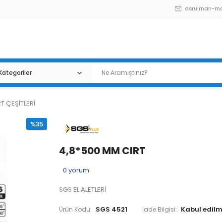
asrulman-m
RT ÇEŞİTLERİ
%35
4,8*500 MM CIRT
0
yorum
SGS EL ALETLERİ
SGS 4521
Ürün Kodu:
İade Bilgisi: