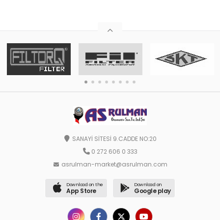
SANAYİ SİTESİ 9.CADDE NO:20
0 272 606 0 333
asrulman-market@asrulman.com
Download on the
Download on
App Store
Google play