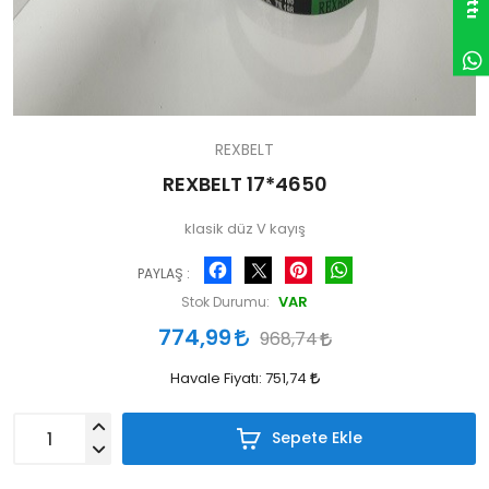
REXBELT
REXBELT 17*4650
klasik düz V kayış
Facebook
Pinterest
WhatsApp
PAYLAŞ :
VAR
Stok Durumu:
774,99
968,74
Havale Fiyatı:
751,74
Sepete Ekle