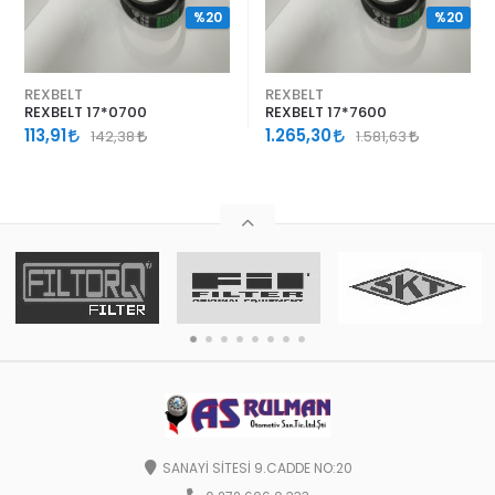
%20
%20
REXBELT
REXBELT
REXBELT 17*0700
REXBELT 17*7600
113,91
1.265,30
142,38
1.581,63
SANAYİ SİTESİ 9.CADDE NO:20