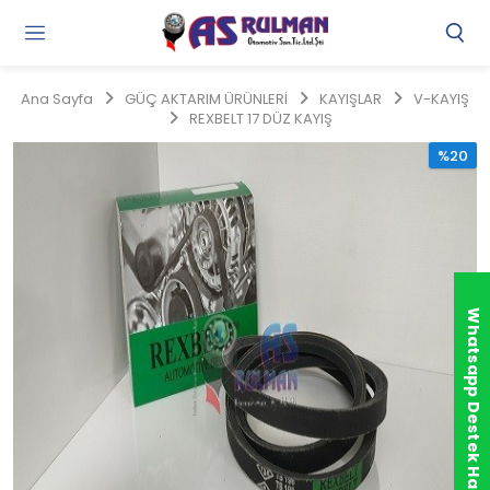
Gi
Y
/
Ana Sayfa
GÜÇ AKTARIM ÜRÜNLERİ
KAYIŞLAR
V-KAYIŞ
Ü
REXBELT 17 DÜZ KAYIŞ
O
%20
Whatsapp Destek Hattı