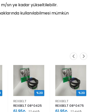
0 m/sn ye kadar yükseltilebilir.
asnaklarında kullanılabilmesi mümkün
0
%20
%20
REXBELT
REXBELT
REXBELT
REXBELT 08*0425
REXBELT 08*0475
REXBELT
61,95
61,95
61,95
77,44
77,44