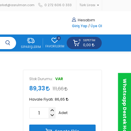
arket@asrulman.com
0 272 606 0 333
Türk Lirası
Hesabım
Giriş Yap
/
Üye Ol
0
SEPETIM
0
0,00
FAVORILERIM
SIPARIŞLERIM
VAR
Stok Durumu:
Whatsapp Destek Hattı
89,33
111,66
Havale Fiyatı:
86,65
Adet