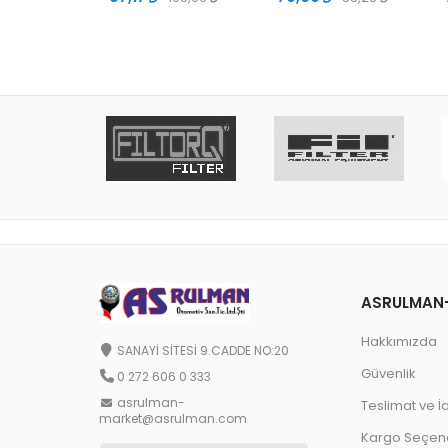
ASRULMAN
Hakkımızda
SANAYİ SİTESİ 9.CADDE NO:20
Güvenlik
0 272 606 0 333
asrulman-
Teslimat ve İ
market@asrulman.com
Kargo Seçene