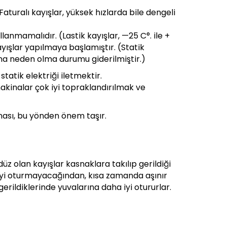
aturalı kayışlar, yüksek hızlarda bile dengeli
lanmamalıdır. (Lastik kayışlar, —25 C°. ile +
 kayışlar yapılmaya başlamıştır. (Statik
gına neden olma durumu giderilmiştir.)
statik elektriği iletmektir.
akinalar çok iyi topraklandırılmak ve
ması, bu yönden önem taşır.
düz olan kayışlar kasnaklara takılıp gerildiği
na iyi oturmayacağından, kısa zamanda aşınır
gerildiklerinde yuvalarına daha iyi otururlar.