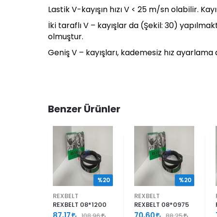
Lastik V-kayışın hızı V < 25 m/sn olabilir. Kay
İki taraflı V – kayışlar da (Şekil: 30) yapıl
olmuştur.
Geniş V – kayışları, kademesiz hız ayarlama d
Benzer Ürünler
%20
%20
%20
REXBELT
REXBELT
 08*0675
REXBELT 08*1200
REXBELT 08*0975
87,17
70,60
77,44
108,96
88,25