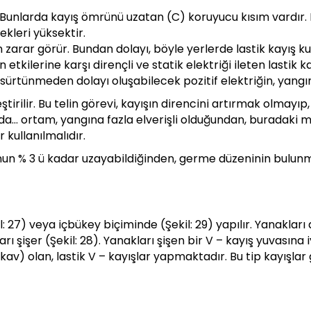
. Bunlarda kayış ömrünü uzatan (C) koruyucu kısım vardır. F
kleri yüksektir.
zarar görür. Bundan dolayı, böyle yerlerde lastik kayış kul
ın etkilerine karşı dirençli ve statik elektriği ileten lastik
la, sürtünmeden dolayı oluşabilecek pozitif elektriğin, yan
tirilir. Bu telin görevi, kayışın direncini artırmak olmayıp, 
da… ortam, yangına fazla elverişli olduğundan, buradaki m
r kullanılmalıdır.
unun % 3 ü kadar uzayabildiğinden, germe düzeninin bulun
l: 27) veya içbükey biçiminde (Şekil: 29) yapılır. Yanakları 
arı şişer (Şekil: 28). Yanakları şişen bir V – kayış yuvası
kav) olan, lastik V – kayışlar yapmaktadır. Bu tip kayışlar 