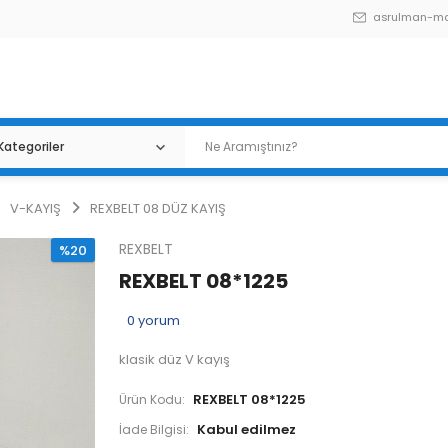
asrulman-m
V-KAYIŞ
REXBELT 08 DÜZ KAYIŞ
REXBELT
%20
REXBELT 08*1225
0
yorum
klasik düz V kayış
REXBELT 08*1225
Ürün Kodu:
İade Bilgisi: