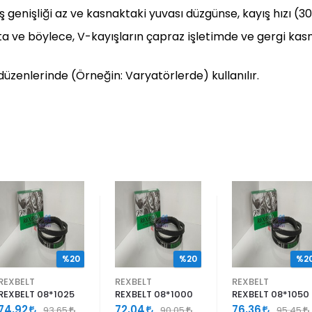
ış genişliği az ve kasnaktaki yuvası düzgünse, kayış hızı (3
makta ve böylece, V-kayışların çapraz işletimde ve gergi k
üzenlerinde (Örneğin: Varyatörlerde) kullanılır.
%20
%20
%2
REXBELT
REXBELT
REXBELT
REXBELT 08*1025
REXBELT 08*1000
REXBELT 08*1050
74,92
72,04
76,36
93,65
90,05
95,45