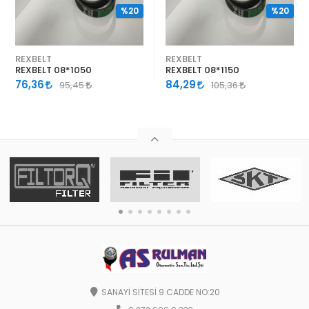
%20
%20
REXBELT
REXBELT
REXBELT 08*1050
REXBELT 08*1150
76,36
84,29
95,45
105,36
SANAYİ SİTESİ 9.CADDE NO:20