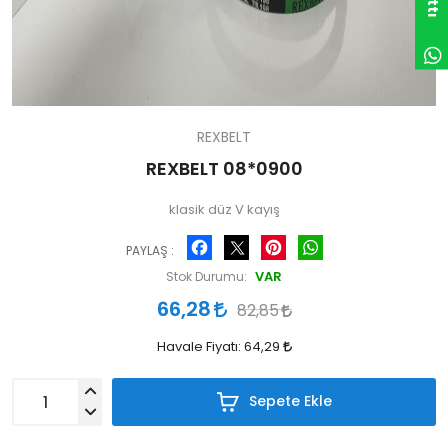
REXBELT
REXBELT 08*0900
klasik düz V kayış
Facebook
Pinterest
WhatsApp
PAYLAŞ :
VAR
Stok Durumu:
66,28
82,85
Havale Fiyatı:
64,29
Sepete Ekle