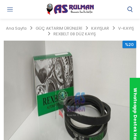
Gi
Y
/
Ana Sayfa
GÜÇ AKTARIM ÜRÜNLERİ
KAYIŞLAR
V-KAYIŞ
Ü
REXBELT 08 DÜZ KAYIŞ
O
%20
Whatsapp Destek Hattı