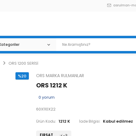
asrulman-m
ORS 1200 SERİSİ
ORS MARKA RULMANLAR
%20
ORS 1212 K
0
yorum
60X110X22
1212 K
Ürün Kodu:
İade Bilgisi:
FIRSAT