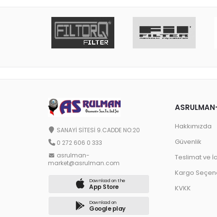
ASRULMAN
Hakkımızda
SANAYİ SİTESİ 9.CADDE NO:20
Güvenlik
0 272 606 0 333
asrulman-
Teslimat ve İ
market@asrulman.com
Kargo Seçene
Download on the
App Store
KVKK
Download on
Google play