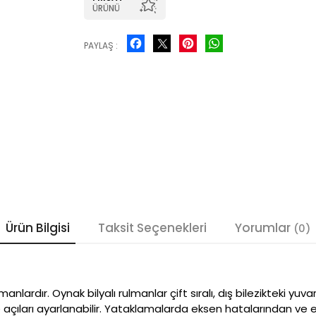
ÜRÜNÜ
Facebook
Pinterest
WhatsApp
PAYLAŞ :
Ürün Bilgisi
Taksit Seçenekleri
Yorumlar
(0)
manlardır. Oynak bilyalı rulmanlar çift sıralı, dış bilezikteki y
 açıları ayarlanabilir. Yataklamalarda eksen hatalarından ve 