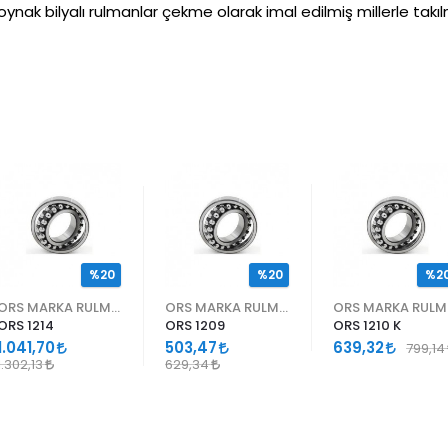
oynak bilyalı rulmanlar çekme olarak imal edilmiş millerle tak
%20
%20
%2
ORS MARKA RULMANLAR
ORS MARKA RULMANLAR
OR
ORS 1214
ORS 1209
ORS 1210 K
1.041,70
503,47
639,32
799,14
1.302,13
629,34