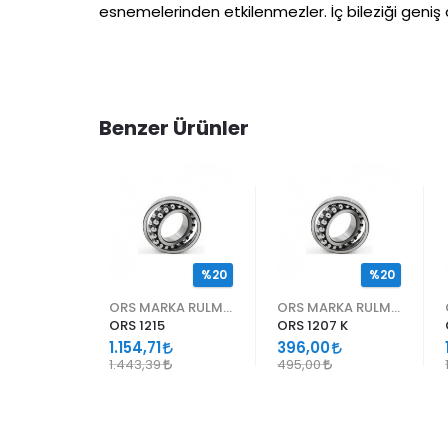
esnemelerinden etkilenmezler. İç bileziği geniş 
Benzer Ürünler
%20
%20
%20
ORS MARKA RULMANLAR
ORS MARKA RULMANLAR
ORS MARKA RULMANLAR
ORS 1215
ORS 1207 K
1.154,71
396,00
1.443,39
495,00