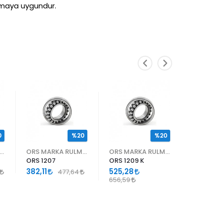
ılmaya uygundur.
0
%20
%20
S MARKA RULMANLAR
ORS MARKA RULMANLAR
ORS MARKA RULMANLAR
ORS 1207
ORS 1209 K
ORS 1215
382,11
525,28
1.209,5
477,64
656,59
1.511,93