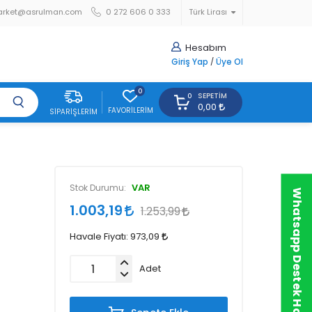
arket@asrulman.com
0 272 606 0 333
Türk Lirası
Hesabım
Giriş Yap
/
Üye Ol
0
SEPETIM
0
0,00
FAVORILERIM
SIPARIŞLERIM
VAR
Stok Durumu:
Whatsapp Destek Hattı
1.003,19
1.253,99
Havale Fiyatı:
973,09
Adet