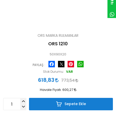
ORS MARKA RULMANLAR
ORS 1210
50X90X20
Facebook
Pinterest
WhatsApp
PAYLAŞ :
VAR
Stok Durumu:
618,83
773,54
Havale Fiyatı:
600,27
Sepete Ekle