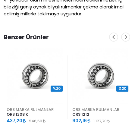
bileziği geniş oynak bilyalı rulmanlar çekme olarak imal
edilmiş millerle takılmaya uygundur.
Benzer Ürünler
%20
%20
ORS MARKA RULMANLAR
ORS MARKA RULMANLAR
ORS 1208 K
ORS 1212
437,20
902,16
546,50
1.127,70