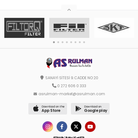
SANAYİ SİTESİ 9.CADDE NO:20
0 272 606 0 333
asrulman-market@asrulman.com
Download on the
Download on
App Store
Google play