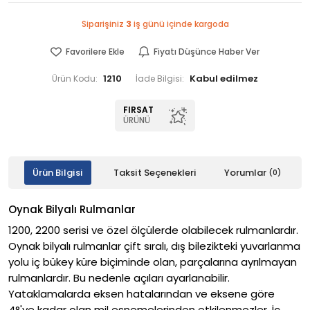
Siparişiniz
3
iş günü içinde kargoda
Favorilere Ekle
Fiyatı Düşünce Haber Ver
1210
Ürün Kodu:
İade Bilgisi:
FIRSAT
ÜRÜNÜ
Ürün Bilgisi
Taksit Seçenekleri
Yorumlar
(0)
Oynak Bilyalı Rulmanlar
1200, 2200 serisi ve özel ölçülerde olabilecek rulmanlardır.
Oynak bilyalı rulmanlar çift sıralı, dış bilezikteki yuvarlanma
yolu iç bükey küre biçiminde olan, parçalarına ayrılmayan
rulmanlardır. Bu nedenle açıları ayarlanabilir.
Yataklamalarda eksen hatalarından ve eksene göre
4°'ye kadar olan mil esnemelerinden etkilenmezler. İç