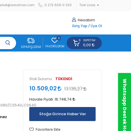
arket@asrulman.com
0 272 606 0 333
Türk Lirası
Hesabım
Giriş Yap
/
Üye Ol
0
SEPETIM
0
0,00
FAVORILERIM
SIPARIŞLERIM
TÜKENDİ
Stok Durumu:
Whatsapp Destek Hattı
10.509,02
13.136,27
Havale Fiyatı:
16.748,74
6080/CS540/CS640
Stoğa Girince Haber Ver
Favorilere Ekle