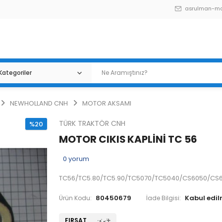
asrulman-m
NEWHOLLAND CNH
MOTOR AKSAMI
TÜRK TRAKTÖR CNH
%20
MOTOR CIKIS KAPLİNİ TC 56
0
yorum
TC56/TC5.80/TC5.90/TC5070/TC5040/CS6050/CS
80450679
Ürün Kodu:
İade Bilgisi:
FIRSAT