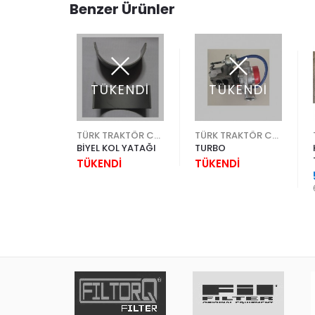
Benzer Ürünler
TÜKENDİ
TÜKENDİ
%20
TÜRK TRAKTÖR CNH
TÜRK TRAKTÖR CNH
TÜRK TRAKTÖR CNH
CONTASI
BİYEL KOL YATAĞI
TURBO
70 FEBI
TÜKENDİ
TÜKENDİ
2