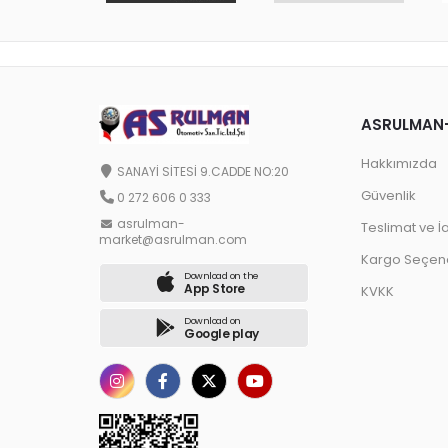
ASRULMAN
Hakkımızda
SANAYİ SİTESİ 9.CADDE NO:20
Güvenlik
0 272 606 0 333
asrulman-
Teslimat ve İ
market@asrulman.com
Kargo Seçene
Download on the
App Store
KVKK
Download on
Google play