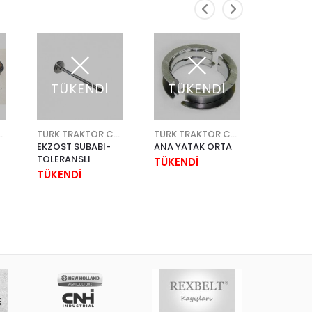
TÜKENDİ
TÜKENDİ
TÜK
KTÖR CNH
TÜRK TRAKTÖR CNH
TÜRK TRAKTÖR CNH
EKZOST SUBABI-
ANA YATAK ORTA
PİSTON
TOLERANSLI
TÜKENDİ
TÜKEND
TÜKENDİ