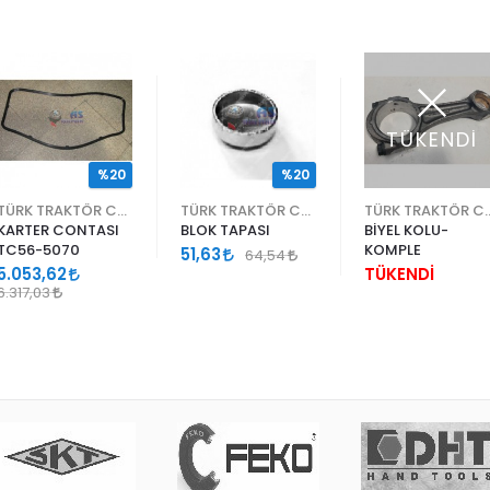
TÜKENDİ
%20
%20
TÜRK TRAKTÖR CNH
TÜRK TRAKTÖR CNH
TÜRK TRA
KARTER CONTASI
BLOK TAPASI
BİYEL KOLU-
TC56-5070
KOMPLE
51,63
64,54
5.053,62
TÜKENDİ
6.317,03