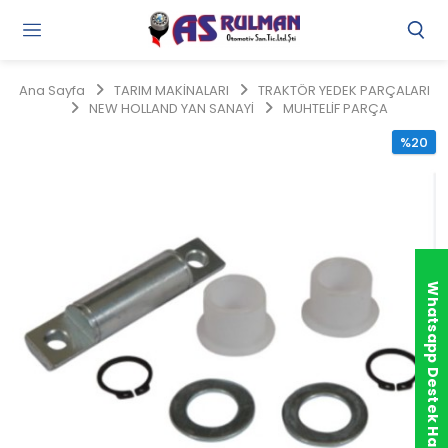
Gi
Y
/
Ana Sayfa
TARIM MAKİNALARI
TRAKTÖR YEDEK PARÇALARI
Ü
NEW HOLLAND YAN SANAYİ
MUHTELİF PARÇA
O
%20
Whatsapp Destek Hattı