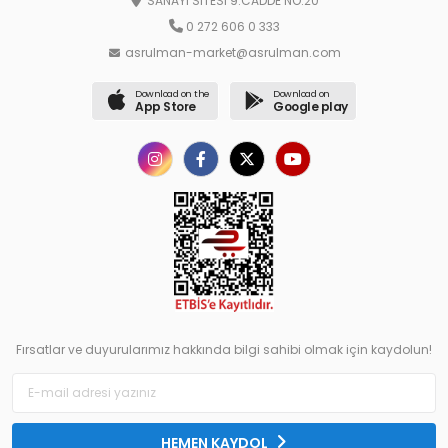
SANAYİ SİTESİ 9.CADDE NO:20
0 272 606 0 333
asrulman-market@asrulman.com
Download on the
Download on
App Store
Google play
Fırsatlar ve duyurularımız hakkında bilgi sahibi olmak için kaydolun!
HEMEN KAYDOL