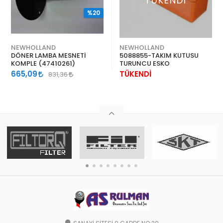
TÜKENDİ
%20
NEWHOLLAND
NEWHOLLAND
DÖNER LAMBA MESNETİ
5088855-TAKIM KUTUSU
KOMPLE (47410261)
TURUNCU ESKO
665,09
TÜKENDİ
831,36