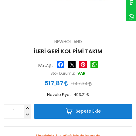
NEWHOLLAND
İLERİ GERİ KOL PİMİ TAKIM
Facebook
Pinterest
WhatsApp
PAYLAŞ :
VAR
Stok Durumu:
517,87
647,34
Havale Fiyatı:
493,21
Sepete Ekle