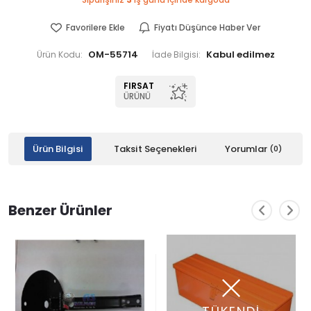
Siparişiniz
3
iş günü içinde kargoda
Favorilere Ekle
Fiyatı Düşünce Haber Ver
OM-55714
Ürün Kodu:
İade Bilgisi:
FIRSAT
ÜRÜNÜ
Ürün Bilgisi
Taksit Seçenekleri
Yorumlar
(0)
Benzer Ürünler