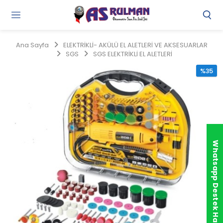
Gi
Y
/
Ana Sayfa
ELEKTRİKLİ- AKÜLÜ EL ALETLERİ VE AKSESUARLAR
Ü
SGS
SGS ELEKTRİKLİ EL ALETLERİ
O
%35
Whatsapp Destek Hattı