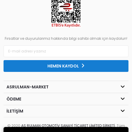
Fırsatlar ve duyurularımız hakkında bilgi sahibi olmak için kaydolun!
HEMEN KAYDOL
ASRULMAN-MARKET
ÖDEME
İLETİŞİM
© 2020
AS RULMAN OTOMOTİV SANAYİ TİCARET LİMİTED ŞİRKETİ
. Tüm
hakları saklıdır.