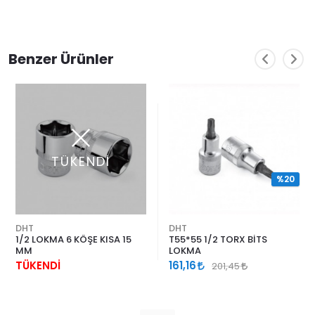
Benzer Ürünler
TÜKENDİ
%20
DHT
DHT
1/2 LOKMA 6 KÖŞE KISA 15
T55*55 1/2 TORX BİTS
MM
LOKMA
TÜKENDİ
161,16
201,45