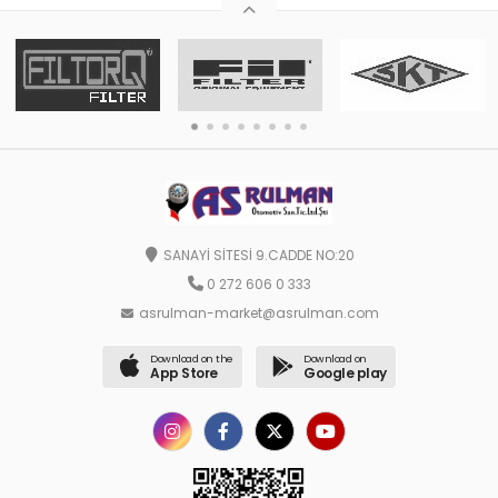
SANAYİ SİTESİ 9.CADDE NO:20
0 272 606 0 333
asrulman-market@asrulman.com
Download on the
Download on
App Store
Google play