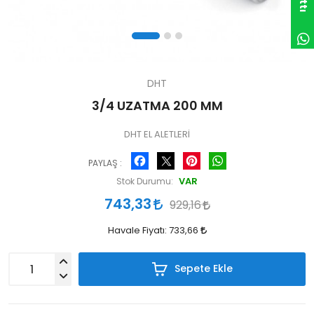
DHT
3/4 UZATMA 200 MM
DHT EL ALETLERİ
Facebook
Pinterest
WhatsApp
PAYLAŞ :
VAR
Stok Durumu:
743,33
929,16
Havale Fiyatı:
733,66
Sepete Ekle