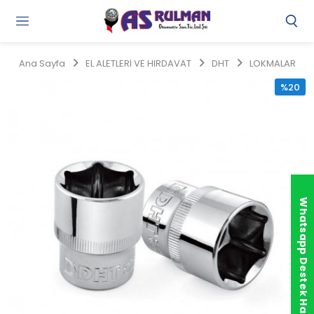
Gi
Y
/
Ana Sayfa
EL ALETLERİ VE HIRDAVAT
DHT
LOKMALAR
Ü
O
%20
Whatsapp Destek Hattı