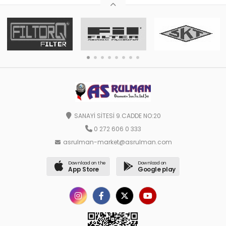
SANAYİ SİTESİ 9.CADDE NO:20
0 272 606 0 333
asrulman-market@asrulman.com
Download on the
Download on
App Store
Google play