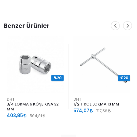
Benzer Ürünler
%20
%20
DHT
DHT
3/4 LOKMA 6 KÖŞE KISA 32
1/2 T KOL LOKMA 13 MM
MM
574,07
717,58
403,85
504,81