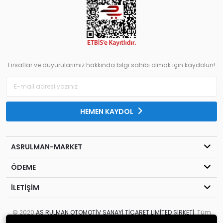
Fırsatlar ve duyurularımız hakkında bilgi sahibi olmak için kaydolun!
HEMEN KAYDOL
ASRULMAN-MARKET
ÖDEME
İLETİŞİM
© 2020
AS RULMAN OTOMOTİV SANAYİ TİCARET LİMİTED ŞİRKETİ
. Tüm
hakları saklıdır.