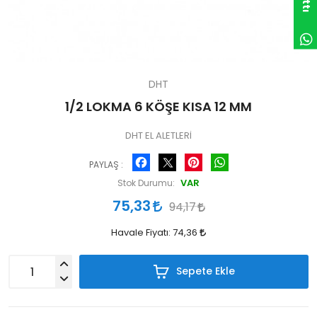
DHT
1/2 LOKMA 6 KÖŞE KISA 12 MM
DHT EL ALETLERİ
Facebook
Pinterest
WhatsApp
PAYLAŞ :
VAR
Stok Durumu:
75,33
94,17
Havale Fiyatı:
74,36
Sepete Ekle