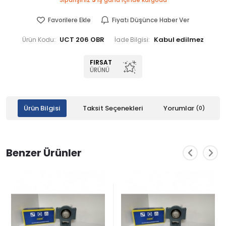
Siparişiniz
3
iş günü içinde kargoda
Favorilere Ekle
Fiyatı Düşünce Haber Ver
UCT 206 OBR
Ürün Kodu:
İade Bilgisi:
FIRSAT
ÜRÜNÜ
Ürün Bilgisi
Taksit Seçenekleri
Yorumlar
(0)
Benzer Ürünler