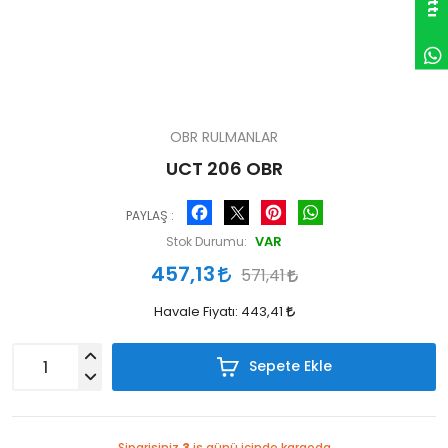
OBR RULMANLAR
UCT 206 OBR
Facebook
Pinterest
WhatsApp
PAYLAŞ :
VAR
Stok Durumu:
457,13
571,41
Havale Fiyatı:
443,41
Sepete Ekle