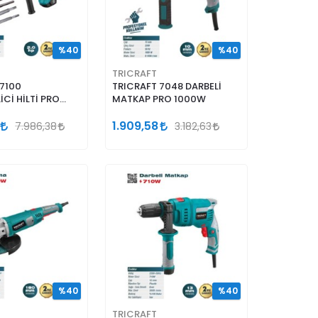
%40
%40
TRICRAFT
 7100
TRICRAFT 7048 DARBELİ
İCİ HİLTİ PRO
MATKAP PRO 1000W
HC
1.909,58
7.986,38
3.182,63
%40
%40
TRICRAFT