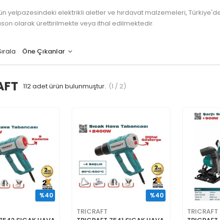
n yelpazesindeki elektrikli aletler ve hırdavat malzemeleri, Türkiye'de
ason olarak ürettirilmekte veya ithal edilmektedir.
Sırala
AFT
112
adet ürün bulunmuştur.
(1 / 2)
%40
%40
TRICRAFT
TRICRAFT