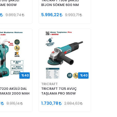
7310 ŞARJLI
TRICRAFT 7308 ŞARJLI
SME 900W
BİJON SÖKME 600 NM
5.996,22
9.869,74
9.993,71
%40
%40
TRICRAFT
7220 AKÜLÜ DAL
TRICRAFT 7125 AVUÇ
AKASI 2000 MAH
TAŞLAMA PRO 950W
8
1.730,78
8.916,14
2.884,63