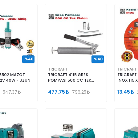
%40
%40
TRICRAFT
TRICRAFT
 5502 MAZOT
TRICRAFT 4115 GRES
TRICRAFT 
2V 40W - UZUN
POMPASI 500 CC TEK
INOX 115 X
PİSTON
477,75
13,45
547,37
796,25