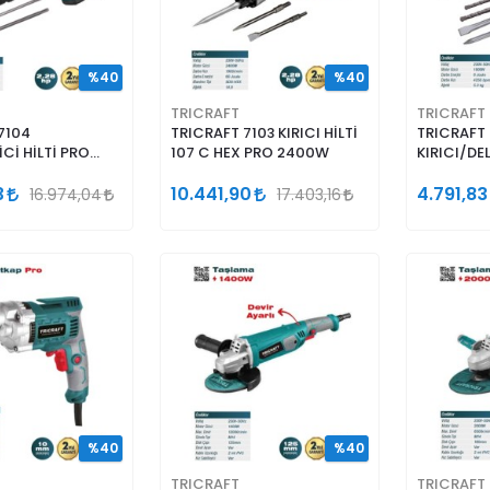
%40
%40
TRICRAFT
TRICRAFT
7104
TRICRAFT 7103 KIRICI HİLTİ
TRICRAFT
İCİ HİLTİ PRO
107 C HEX PRO 2400W
KIRICI/DEL
H MAX
1900W 32
3
10.441,90
4.791,83
16.974,04
17.403,16
%40
%40
TRICRAFT
TRICRAFT