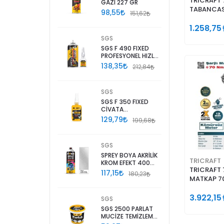
TRICRAFT 
GAZI 227 GR
TABANCAS
98,55
151,62
1.258,75
SGS
SGS F 490 FIXED
PROFESYONEL HIZLI
YAPIŞTIRICI
138,35
212,84
400+90
SGS
SGS F 350 FIXED
CİVATA
SABİTLEYİCİ YÜKSEK
129,79
199,68
KUVVET 50ML
SGS
SPREY BOYA AKRİLİK
TRICRAFT
KROM EFEKT 400
TRICRAFT 
ML
117,15
180,23
MATKAP 7
3.922,15
SGS
SGS 2500 PARLAT
MUCİZE TEMİZLEME