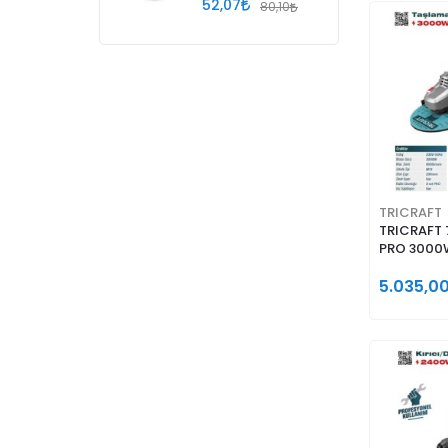
PASTASI
52,07
80,10
TRICRAFT
TRICRAFT 
PRO 3000
5.035,0