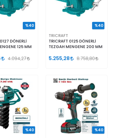
%40
%40
TRICRAFT
0127 DÖNERLİ
TRICRAFT 0125 DÖNERLİ
ENGENE 125 MM
TEZGAH MENGENE 200 MM
6
5.255,28
4.094,27
8.758,80
%40
%40