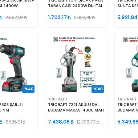
7542 SICAK HAVA
TRICRAFT 7541 SICAK HAVA
TRICRAFT 
I 2400W
TABANCASI 2400W DİJİTAL
SUNTA KE
1.702,17
5.921,84
2.097,92
2.836,95
%40
%40
TRICRAFT
TRICRAFT
7303 ŞARJLI
TRICRAFT 7221 AKÜLÜ DAL
TRICRAFT 
0 NM
BUDAMA MAKASI 4000 MAH
BUDAMA M
7.438,06
5.349,6
6.536,91
12.396,77