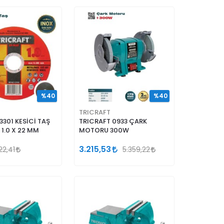
%40
%40
TRICRAFT
3301 KESİCİ TAŞ
TRICRAFT 0933 ÇARK
 1.0 X 22 MM
MOTORU 300W
3.215,53
22,41
5.359,22