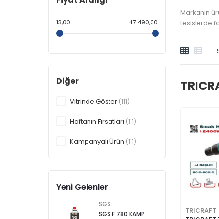
Fiyat Aralığı
Markanın ürü
13,00
47.490,00
tesislerde f
Diğer
TRICR
Vitrinde Göster
(111)
Haftanın Fırsatları
(111)
Kampanyalı Ürün
(111)
Yeni Gelenler
SGS
TRICRAFT
SGS F 780 KAMP