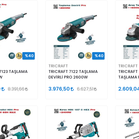
%40
%40
TRICRAFT
TRICRAFT
7123 TAŞLAMA
TRICRAFT 7122 TAŞLAMA
TRICRAFT 
W
DEVİRLİ PRO 2600W
TAŞLAMA 
0
3.976,50
2.609,0
8.391,66
6.627,51