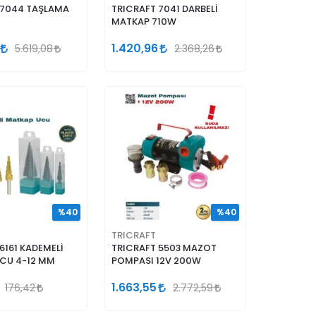
 7044 TAŞLAMA
TRICRAFT 7041 DARBELİ
MATKAP 710W
1.420,96
5.619,08
2.368,26
%40
%40
TRICRAFT
6161 KADEMELİ
TRICRAFT 5503 MAZOT
CU 4-12 MM
POMPASI 12V 200W
1.663,55
176,42
2.772,59