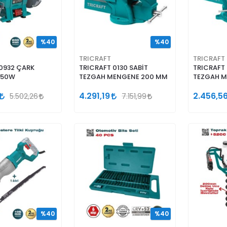
%40
%40
TRICRAFT
TRICRAFT
0932 ÇARK
TRICRAFT 0130 SABİT
TRICRAFT 
350W
TEZGAH MENGENE 200 MM
TEZGAH M
4.291,19
2.456,5
5.502,26
7.151,99
%40
%40