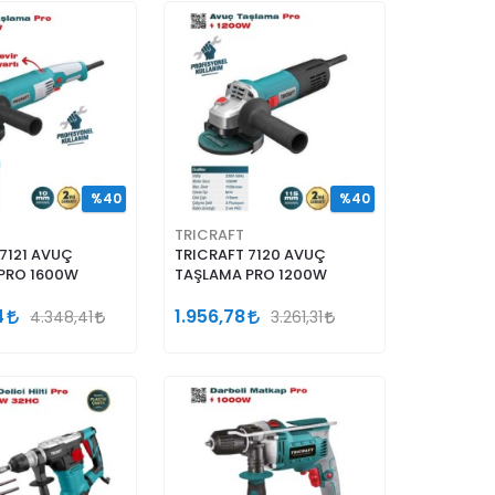
%40
%40
TRICRAFT
7121 AVUÇ
TRICRAFT 7120 AVUÇ
PRO 1600W
TAŞLAMA PRO 1200W
4
1.956,78
4.348,41
3.261,31