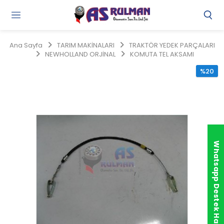
Gi
Y
/
Ana Sayfa
TARIM MAKİNALARI
TRAKTÖR YEDEK PARÇALARI
Ü
NEWHOLLAND ORJİNAL
KOMUTA TEL AKSAMI
O
%20
Whatsapp Destek Hattı