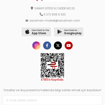
SANAYİ SİTESİ 9.CADDE NO:20
0 272 606 0 333
asrulman-market@asrulman.com
Download on the
Download on
App Store
Google play
Fırsatlar ve duyurularımız hakkında bilgi sahibi olmak için kaydolun!