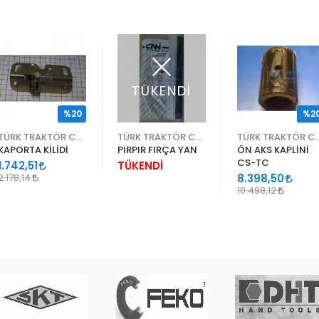
TÜKENDİ
%20
%2
TÜRK TRAKTÖR CNH
TÜRK TRAKTÖR CNH
TÜRK TRA
KAPORTA KİLİDİ
PIRPIR FIRÇA YAN
ÖN AKS KAPLİNİ
CS-TC
1.742,51
TÜKENDİ
2.178,14
8.398,50
10.498,12