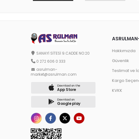
ASRULMAN
Hakkımızda
SANAYİ SİTESİ 9.CADDE NO:20
Güvenlik
0 272 606 0 333
asrulman-
Teslimat ve İ
market@asrulman.com
Kargo Seçene
Download on the
App Store
KVKK
Download on
Google play