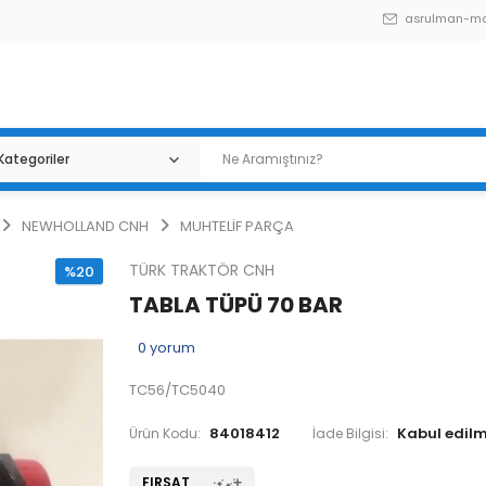
asrulman-m
NEWHOLLAND CNH
MUHTELİF PARÇA
TÜRK TRAKTÖR CNH
%20
TABLA TÜPÜ 70 BAR
0
yorum
TC56/TC5040
84018412
Ürün Kodu:
İade Bilgisi:
FIRSAT