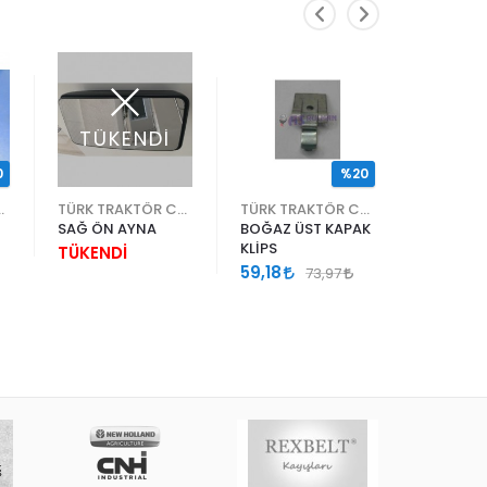
TÜKENDİ
0
%20
KTÖR CNH
TÜRK TRAKTÖR CNH
TÜRK TRAKTÖR CNH
SAĞ ÖN AYNA
BOĞAZ ÜST KAPAK
BIÇAK K
KLİPS
PİMİ 80
TÜKENDİ
59,18
747,88
73,97
934,85