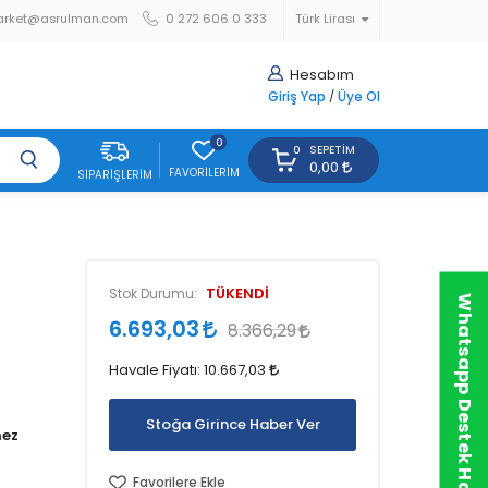
arket@asrulman.com
0 272 606 0 333
Türk Lirası
Hesabım
Giriş Yap
/
Üye Ol
0
SEPETIM
0
0,00
FAVORILERIM
SIPARIŞLERIM
TÜKENDİ
Stok Durumu:
Whatsapp Destek Hattı
6.693,03
8.366,29
Havale Fiyatı:
10.667,03
Stoğa Girince Haber Ver
Favorilere Ekle