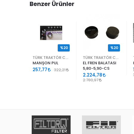
Benzer Ürünler
ENDİ
%20
%20
TÜRK TRAKTÖR CNH
TÜRK TRAKTÖR CNH
TÜRK TRAKTÖR CNH
KER
MANŞON PUL
EL FREN BALATASI
5,80-5,90-CS
257,77
322,21
5070.8060
İ
2.224,78
2.780,97