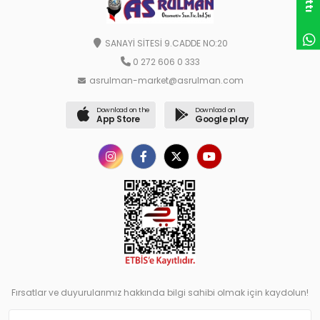
SANAYİ SİTESİ 9.CADDE NO:20
0 272 606 0 333
asrulman-market@asrulman.com
Download on the
Download on
App Store
Google play
Fırsatlar ve duyurularımız hakkında bilgi sahibi olmak için kaydolun!