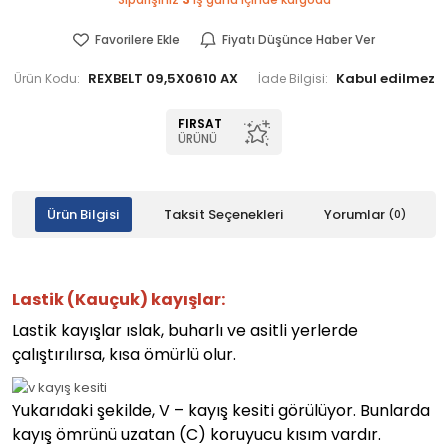
Siparişiniz
3
iş günü içinde kargoda
Favorilere Ekle
Fiyatı Düşünce Haber Ver
REXBELT 09,5X0610 AX
Ürün Kodu:
İade Bilgisi:
FIRSAT
ÜRÜNÜ
Ürün Bilgisi
Taksit Seçenekleri
Yorumlar
(0)
Lastik (Kauçuk) kayışlar:
Lastik kayışlar ıslak, buharlı ve asitli yerlerde
çalıştırılırsa, kısa ömürlü olur.
Yukarıdaki şekilde, V – kayış kesiti görülüyor. Bunlarda
kayış ömrünü uzatan (C) koruyucu kısım vardır.