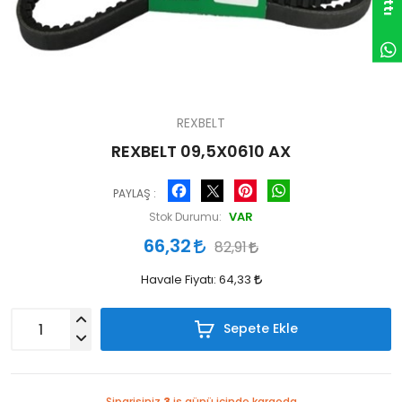
REXBELT
REXBELT 09,5X0610 AX
Facebook
Pinterest
WhatsApp
PAYLAŞ :
VAR
Stok Durumu:
66,32
82,91
Havale Fiyatı:
64,33
Sepete Ekle