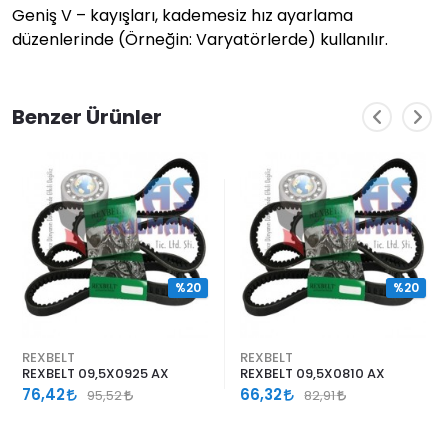
Geniş V – kayışları, kademesiz hız ayarlama
düzenlerinde (Örneğin: Varyatörlerde) kullanılır.
Benzer Ürünler
%20
%20
REXBELT
REXBELT
REXBELT 09,5X0925 AX
REXBELT 09,5X0810 AX
76,42
66,32
95,52
82,91