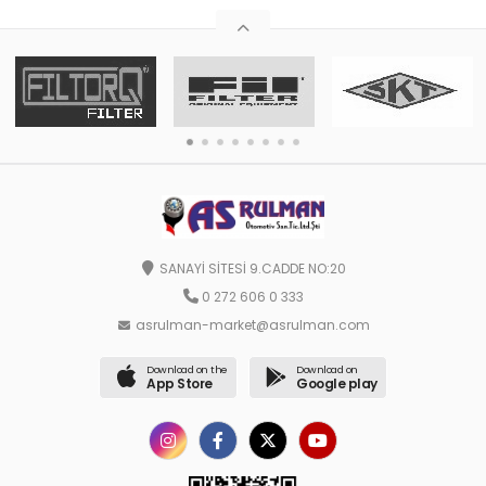
SANAYİ SİTESİ 9.CADDE NO:20
0 272 606 0 333
asrulman-market@asrulman.com
Download on the
Download on
App Store
Google play