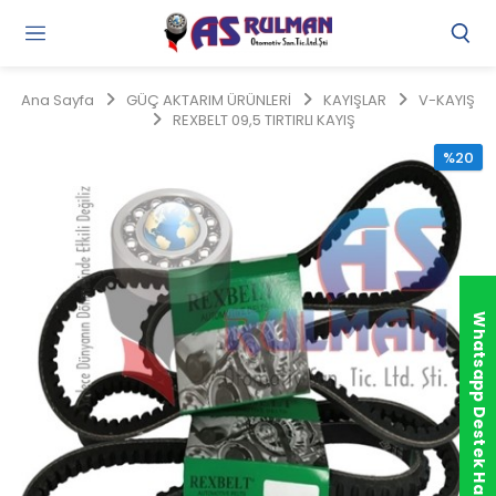
Gi
Y
/
Ana Sayfa
GÜÇ AKTARIM ÜRÜNLERİ
KAYIŞLAR
V-KAYIŞ
Ü
REXBELT 09,5 TIRTIRLI KAYIŞ
O
%20
Whatsapp Destek Hattı