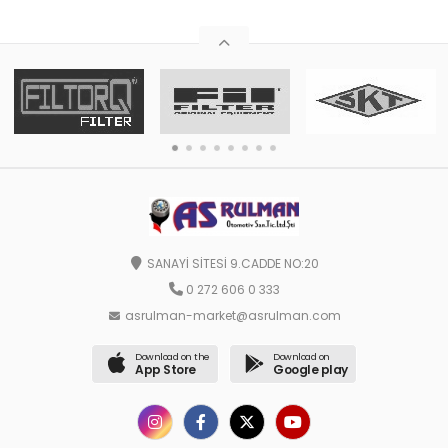
SANAYİ SİTESİ 9.CADDE NO:20
0 272 606 0 333
asrulman-market@asrulman.com
Download on the
Download on
App Store
Google play