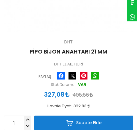
DHT
PİPO BİJON ANAHTARI 21 MM
DHT EL ALETLERİ
Facebook
Pinterest
WhatsApp
PAYLAŞ :
VAR
Stok Durumu:
327,08
408,86
Havale Fiyatı:
322,83
Sepete Ekle