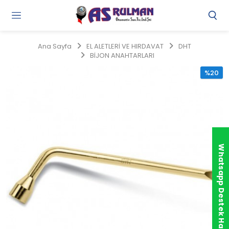
Gi
Y
/
Ana Sayfa
EL ALETLERİ VE HIRDAVAT
DHT
Ü
BİJON ANAHTARLARI
O
%20
Whatsapp Destek Hattı