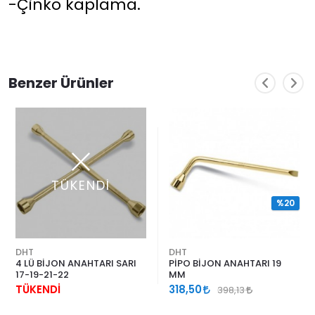
-Çinko kaplama.
Benzer Ürünler
TÜKENDİ
%20
DHT
DHT
4 LÜ BİJON ANAHTARI SARI
PİPO BİJON ANAHTARI 19
17-19-21-22
MM
TÜKENDİ
318,50
398,13