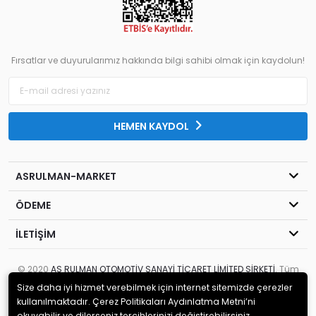
Fırsatlar ve duyurularımız hakkında bilgi sahibi olmak için kaydolun!
HEMEN KAYDOL
ASRULMAN-MARKET
ÖDEME
İLETİŞİM
© 2020
AS RULMAN OTOMOTİV SANAYİ TİCARET LİMİTED ŞİRKETİ
. Tüm
hakları saklıdır.
Size daha iyi hizmet verebilmek için internet sitemizde çerezler
kullanılmaktadır. Çerez Politikaları Aydınlatma Metni’ni