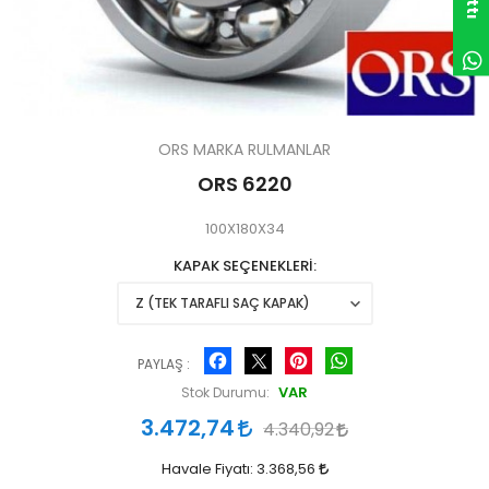
ORS MARKA RULMANLAR
ORS 6220
100X180X34
KAPAK SEÇENEKLERİ
Facebook
Pinterest
WhatsApp
PAYLAŞ :
VAR
Stok Durumu:
3.472,74
4.340,92
Havale Fiyatı:
3.368,56