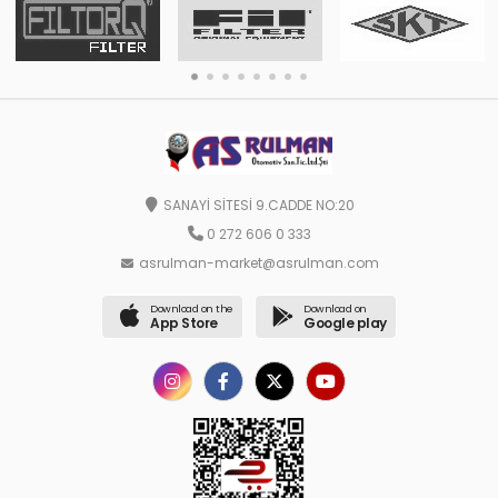
SANAYİ SİTESİ 9.CADDE NO:20
0 272 606 0 333
asrulman-market@asrulman.com
Download on the
Download on
App Store
Google play