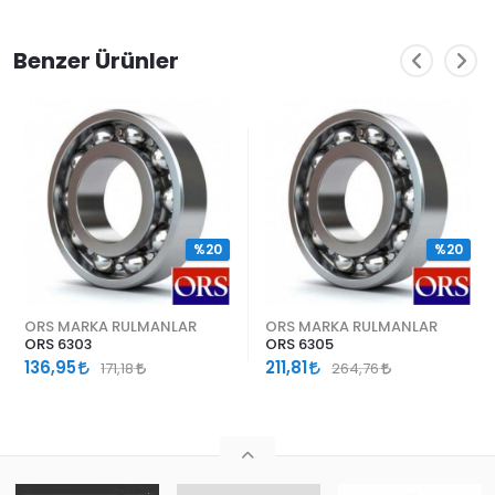
Benzer Ürünler
%20
%20
ORS MARKA RULMANLAR
ORS MARKA RULMANLAR
ORS 6303
ORS 6305
136,95
211,81
171,18
264,76