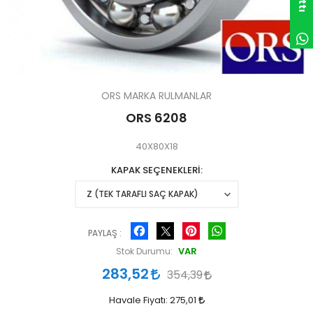
ORS MARKA RULMANLAR
ORS 6208
40X80X18
KAPAK SEÇENEKLERİ
Facebook
Pinterest
WhatsApp
PAYLAŞ :
VAR
Stok Durumu:
283,52
354,39
Havale Fiyatı:
275,01