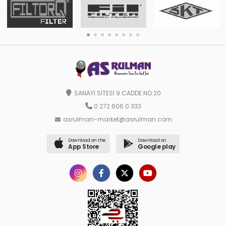
SANAYİ SİTESİ 9.CADDE NO:20
0 272 606 0 333
asrulman-market@asrulman.com
Download on the
Download on
App Store
Google play