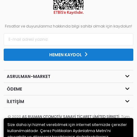
Fırsatlar ve duyurularımız hakkında bilgi sahibi olmak için kaydolun!
HEMEN KAYDOL
ASRULMAN-MARKET
ÖDEME
İLETİŞİM
© 2020
AS RULMAN OTOMOTİV SANAYİ TİCARET LİMİTED ŞİRKETİ
. Tüm
hakları saklıdır.
Size daha iyi hizmet verebilmek için internet sitemizde çerezler
kullanılmaktadır. Çerez Politikaları Aydınlatma Metni’ni