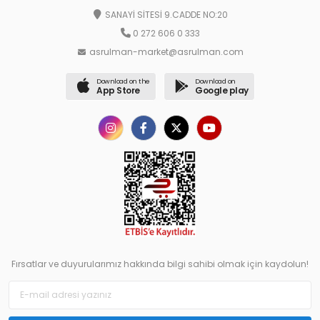
SANAYİ SİTESİ 9.CADDE NO:20
0 272 606 0 333
asrulman-market@asrulman.com
Download on the
Download on
App Store
Google play
Fırsatlar ve duyurularımız hakkında bilgi sahibi olmak için kaydolun!