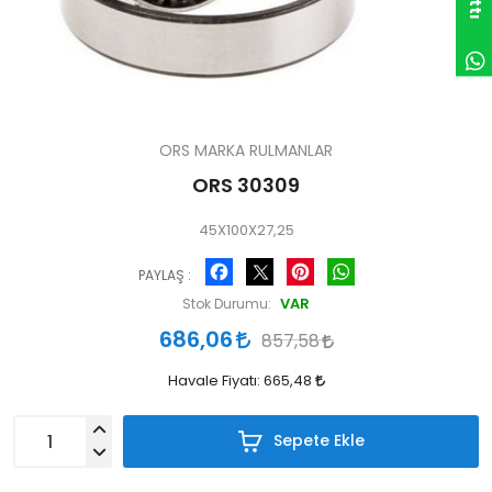
ORS MARKA RULMANLAR
ORS 30309
45X100X27,25
Facebook
Pinterest
WhatsApp
PAYLAŞ :
VAR
Stok Durumu:
686,06
857,58
Havale Fiyatı:
665,48
Sepete Ekle