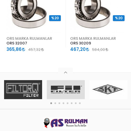
%20
%20
ORS MARKA RULMANLAR
ORS MARKA RULMANLAR
ORS 32007
ORS 30209
365,86
467,20
457,32
584,00